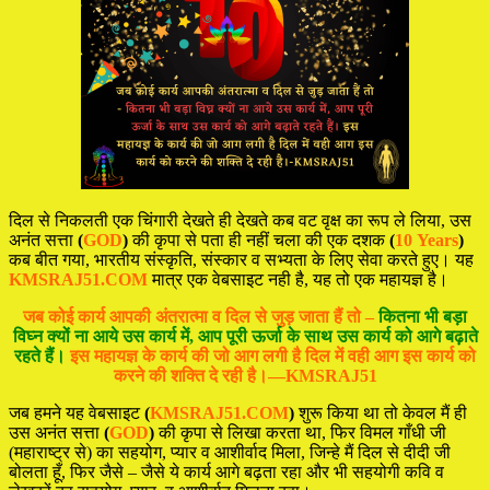
दिल से निकलती एक चिंगारी देखते ही देखते कब वट वृक्ष का रूप ले लिया, उस
अनंत सत्ता
(
GOD
)
की कृपा से पता ही नहीं चला की एक दशक
(
10 Years
)
कब बीत गया, भारतीय संस्कृति, संस्कार व सभ्यता के लिए सेवा करते हुए। यह
KMSRAJ51.COM
मात्र एक वेबसाइट नही है, यह तो एक महायज्ञ है।
जब कोई कार्य आपकी अंतरात्मा व दिल से जुड़ जाता हैं तो –
कितना भी बड़ा
विघ्न क्यों ना आये उस कार्य में, आप पूरी ऊर्जा के साथ उस कार्य को आगे बढ़ाते
रहते हैं।
इस महायज्ञ के कार्य की जो आग लगी है दिल में वही आग इस कार्य को
करने की शक्ति दे रही है।—KMSRAJ51
जब हमने यह वेबसाइट
(
KMSRAJ51.COM
)
शुरू किया था तो केवल मैं ही
उस अनंत सत्ता
(
GOD
)
की कृपा से लिखा करता था, फिर विमल गाँधी जी
(महाराष्ट्र से) का सहयोग, प्यार व आशीर्वाद मिला, जिन्हे मैं दिल से दीदी जी
बोलता हूँ, फिर जैसे – जैसे ये कार्य आगे बढ़ता रहा और भी सहयोगी कवि व