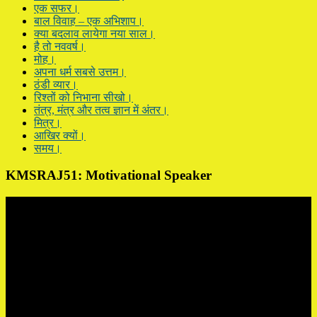
एक सफर।
बाल विवाह – एक अभिशाप।
क्या बदलाव लायेगा नया साल।
है तो नववर्ष।
मोह।
अपना धर्म सबसे उत्तम।
ठंडी व्यार।
रिश्तों को निभाना सीखो।
तंत्र, मंत्र और तत्व ज्ञान में अंतर।
मित्र।
आखिर क्यों।
समय।
KMSRAJ51: Motivational Speaker
Video
Player