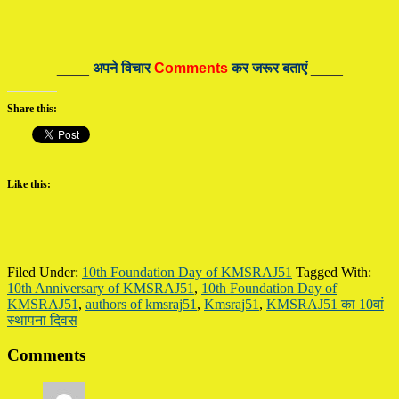
____
अपने विचार
Comments
कर जरूर बताएं
____
Share this:
Like this:
Filed Under:
10th Foundation Day of KMSRAJ51
Tagged With:
10th Anniversary of KMSRAJ51
,
10th Foundation Day of
KMSRAJ51
,
authors of kmsraj51
,
Kmsraj51
,
KMSRAJ51 का 10वां
स्थापना दिवस
Reader
Comments
Interactions