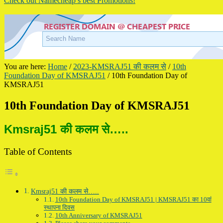
Check out Namecheap’s best Promotions!
You are here:
Home
/
2023-KMSRAJ51 की कलम से
/
10th
Foundation Day of KMSRAJ51
/
10th Foundation Day of
KMSRAJ51
10th Foundation Day of KMSRAJ51
Kmsraj51 की कलम से…..
Table of Contents
Kmsraj51 की कलम से…..
10th Foundation Day of KMSRAJ51 | KMSRAJ51 का 10वां
स्थापना दिवस
10th Anniversary of KMSRAJ51