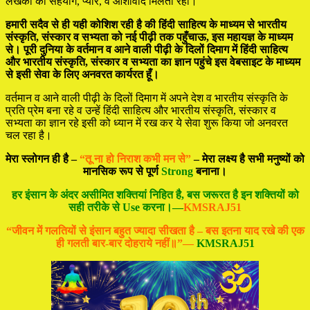
लेखकों का सहयोग, प्यार, व आशीर्वाद मिलता रहा।
हमारी सदैव से ही यही कोशिश रही है की हिंदी साहित्य के माध्यम से भारतीय
संस्कृति, संस्कार व सभ्यता को नई पीढ़ी तक पहुँचाऊ, इस महायज्ञ के माध्यम
से। पूरी दुनिया के वर्तमान व आने वाली पीढ़ी के दिलों दिमाग में हिंदी साहित्य
और भारतीय संस्कृति, संस्कार व सभ्यता का ज्ञान पहुंचे इस वेबसाइट के माध्यम
से इसी सेवा के लिए अनवरत कार्यरत हूँ।
वर्तमान व आने वाली पीढ़ी के दिलों दिमाग में अपने देश व भारतीय संस्कृति के
प्रति प्रेम बना रहे व उन्हें हिंदी साहित्य और भारतीय संस्कृति, संस्कार व
सभ्यता का ज्ञान रहे इसी को ध्यान में रख कर ये सेवा शुरू किया जो अनवरत
चल रहा है।
मेरा स्लोगन ही है –
“तू ना हो निराश कभी मन से”
– मेरा लक्ष्य है सभी मनुष्यों को
मानसिक रूप से पूर्ण
Strong
बनाना।
हर इंसान के अंदर असीमित शक्तियां निहित है, बस जरूरत है इन शक्तियों को
सही तरीके से Use करना।—
KMSRAJ51
“जीवन में गलतियों से इंसान बहुत ज्यादा सीखता है – बस इतना याद रखे की एक
ही गलती बार-बार दोहराये नहीं॥”—
KMSRAJ51