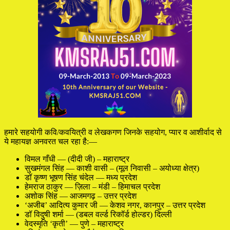
हमारे सहयोगी कवि/कवयित्री व लेखकगण जिनके सहयोग, प्यार व आशीर्वाद से
ये महायज्ञ अनवरत चल रहा है:—
विमल गाँधी — (दीदी जी) – महाराष्ट्र
सुखमंगल सिंह — काशी वासी – (मूल निवासी – अयोध्या क्षेत्र)
डॉ कृष्ण भूषण सिंह चंदेल — मध्य प्रदेश
हेमराज ठाकुर — ज़िला – मंडी – हिमाचल प्रदेश
अशोक सिंह — आजमगढ़ – उत्तर प्रदेश
‘अजीब’ आदित्य कुमार जी — केशव नगर, कानपुर – उत्तर प्रदेश
डॉ विदुषी शर्मा — (डबल वर्ल्ड रिकॉर्ड होल्डर) दिल्ली
वेदस्मृति ‘कृती’ — पुणे – महाराष्ट्र