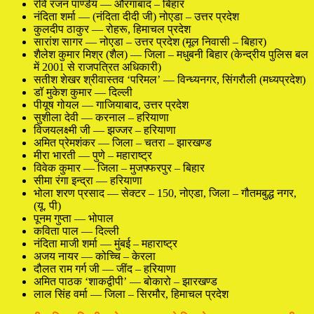
रवि रंजन पाण्डेय — औरंगाबाद – बिहार
नंदिता शर्मा — (नंदिता दीदी जी) नोएडा – उत्तर प्रदेश
कुलदीप ठाकुर — रोहरू, हिमाचल प्रदेश
सारांश सागर — नोएडा – उत्तर प्रदेश (मूल निवासी – बिहार)
शैलेश कुमार मिश्र (शैल) — जिला – मधुबनी बिहार (केन्द्रीय पुलिस बल
में 2001 से राजपत्रित अधिकारी)
सतीश शेखर श्रीवास्तव ‘परिमल’ — विन्ध्यनगर, सिंगरौली (मध्यप्रदेश)
डॉ मुकेश कुमार — दिल्ली
पीयूष गोयल — गाजियाबाद, उत्तर प्रदेश
सुशीला देवी — करनाल – हरियाणा
विजयलक्ष्मी जी — झज्जर – हरियाणा
अमित प्रेमशंकर — जिला – चतरा – झारखण्ड
मीरा भारती — पुणे – महाराष्ट्र
विवेक कुमार — जिला – मुजफ्फरपुर – बिहार
सीमा रंगा इन्द्रा — हरियाणा
भोला शरण प्रसाद — सेक्टर – 150, नोएडा, जिला – गौतमबुद्ध नगर,
(यू. पी)
पूनम गुप्ता — भोपाल
कविता पाल — दिल्ली
नंदिता माजी शर्मा — मुंबई – महाराष्ट्र
अजय नायर — कोच्चि – केरला
दौलत राम गर्ग जी — जींद – हरियाणा
अमित पाठक ‘शाकद्वीपी’ — बोकारो – झारखण्ड
लाल सिंह वर्मा — जिला – सिरमौर, हिमाचल प्रदेश