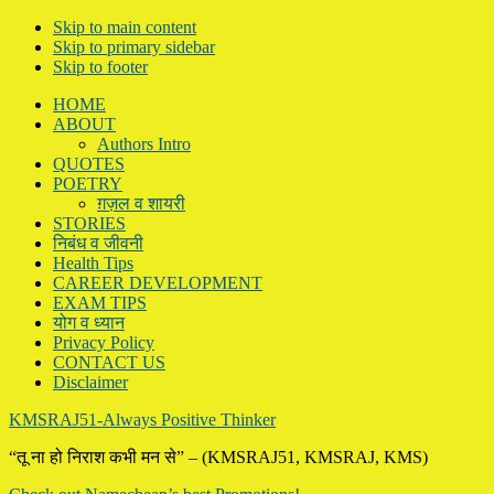
Skip to main content
Skip to primary sidebar
Skip to footer
HOME
ABOUT
Authors Intro
QUOTES
POETRY
ग़ज़ल व शायरी
STORIES
निबंध व जीवनी
Health Tips
CAREER DEVELOPMENT
EXAM TIPS
योग व ध्यान
Privacy Policy
CONTACT US
Disclaimer
KMSRAJ51-Always Positive Thinker
“तू ना हो निराश कभी मन से” – (KMSRAJ51, KMSRAJ, KMS)