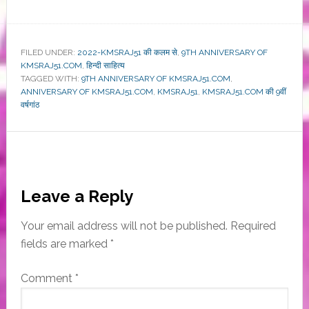
FILED UNDER:
2022-KMSRAJ51 की कलम से
,
9TH ANNIVERSARY OF
KMSRAJ51.COM
,
हिन्दी साहित्य
TAGGED WITH:
9TH ANNIVERSARY OF KMSRAJ51.COM
,
ANNIVERSARY OF KMSRAJ51.COM
,
KMSRAJ51
,
KMSRAJ51.COM की 9वीं
वर्षगांठ
Reader
Leave a Reply
Interactions
Your email address will not be published.
Required
fields are marked
*
Comment
*