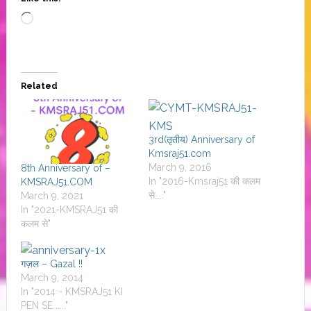
Loading…
Related
3rd(तृतीय) Anniversary of
Kmsraj51.com
March 9, 2016
8th Anniversary of –
In "2016-Kmsraj51 की कलम
KMSRAJ51.COM
से….."
March 9, 2021
In "2021-KMSRAJ51 की
कलम से"
गज़ल – Gazal !!
March 9, 2014
In "2014 - KMSRAJ51 KI
PEN SE ....."