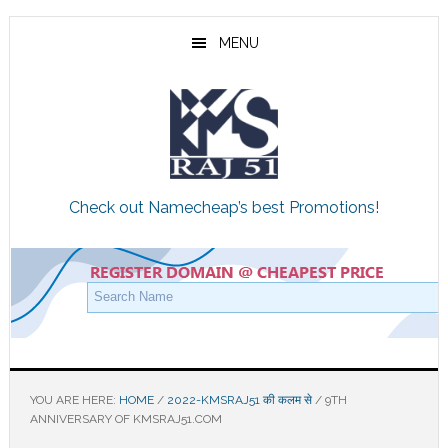
Skip
Skip
Skip
to
to
to
MENU
main
primary
footer
content
sidebar
Check out Namecheap’s best Promotions!
YOU ARE HERE:
HOME
/
2022-KMSRAJ51 की कलम से
/
9TH
ANNIVERSARY OF KMSRAJ51.COM