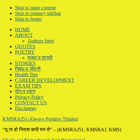
Skip to main content
Skip to primary sidebar
Skip to footer
HOME
ABOUT
Authors Intro
QUOTES
POETRY
ग़ज़ल व शायरी
STORIES
निबंध व जीवनी
Health Tips
CAREER DEVELOPMENT
EXAM TIPS
योग व ध्यान
Privacy Policy
CONTACT US
Disclaimer
KMSRAJ51-Always Positive Thinker
“तू ना हो निराश कभी मन से” – (KMSRAJ51, KMSRAJ, KMS)