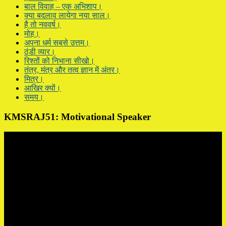
बाल विवाह – एक अभिशाप।
क्या बदलाव लायेगा नया साल।
है तो नववर्ष।
मोह।
अपना धर्म सबसे उत्तम।
ठंडी व्यार।
रिश्तों को निभाना सीखो।
तंत्र, मंत्र और तत्व ज्ञान में अंतर।
मित्र।
आखिर क्यों।
समय।
KMSRAJ51: Motivational Speaker
Video
Player