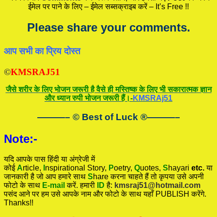
ईमेल पर पाने के लिए – ईमेल सब्सक्राइब करें – It’s Free !!
Please share your comments.
आप सभी का प्रिय दोस्त
©
KMSRAJ51
जैसे शरीर के लिए भोजन जरूरी है वैसे ही मस्तिष्क के लिए भी सकारात्मक ज्ञान
और ध्यान रुपी भोजन जरूरी हैं।-
KMSRAj51
———– © Best of Luck
®
———–
Note:-
यदि आपके पास हिंदी या अंग्रेजी में
कोई
A
rticle,
I
nspirational
Story
,
P
oetry,
Q
uotes,
S
hayari
etc.
या
जानकारी है जो आप हमारे साथ
S
hare करना चाहते हैं तो कृपया उसे अपनी
फोटो के साथ
E-mail
करें. हमारी
ID
है:
kmsraj51@hotmail.com
पसंद आने पर हम उसे आपके नाम और फोटो के साथ यहाँ PUBLISH करेंगे.
Thanks!!