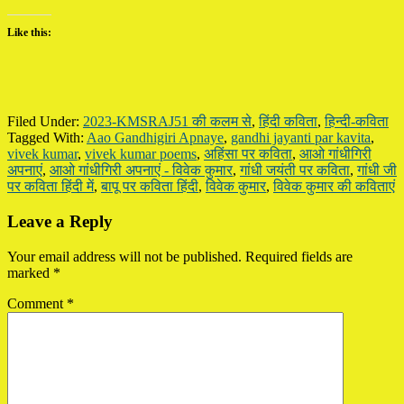
Like this:
Filed Under:
2023-KMSRAJ51 की कलम से
,
हिंदी कविता
,
हिन्दी-कविता
Tagged With:
Aao Gandhigiri Apnaye
,
gandhi jayanti par kavita
,
vivek kumar
,
vivek kumar poems
,
अहिंसा पर कविता
,
आओ गांधीगिरी
अपनाएं
,
आओ गांधीगिरी अपनाएं - विवेक कुमार
,
गांधी जयंती पर कविता
,
गांधी जी
पर कविता हिंदी में
,
बापू पर कविता हिंदी
,
विवेक कुमार
,
विवेक कुमार की कविताएं
Reader
Leave a Reply
Interactions
Your email address will not be published.
Required fields are
marked
*
Comment
*