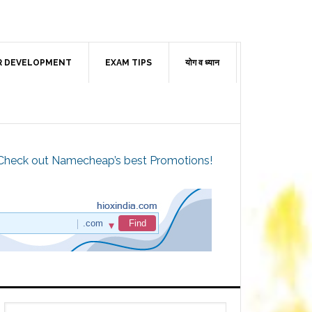
R DEVELOPMENT
EXAM TIPS
योग व ध्यान
Check out Namecheap’s best Promotions!
Primary
Search