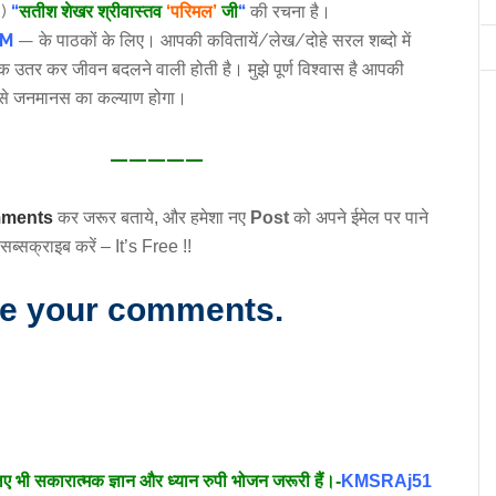
।)
“
सतीश शेखर श्रीवास्तव
‘परिमल’
जी
“
की रचना है।
OM
— के पाठकों के लिए। आपकी कवितायें/लेख/दोहे सरल शब्दो में
क उतर कर जीवन बदलने वाली होती है। मुझे पूर्ण विश्वास है आपकी
से जनमानस का कल्याण होगा।
—————
ments
कर जरूर बताये, और हमेशा नए
Post
को अपने ईमेल पर पाने
सब्सक्राइब करें – It’s Free !!
re your comments.
लिए भी सकारात्मक ज्ञान और ध्यान रुपी भोजन जरूरी हैं।-
KMSRAj51