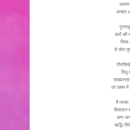
अजना 
अनहद अन
पुनरावृ
करों की 
विश्व-
हे जोत तु
पीतशिखे 
विधु 
ब्रह्मास्त
उर उक्थ मे
मैं प्या
बियावान 
कण-कण म
ऋद्धि-सिद