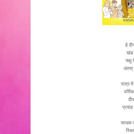
हे दी
खंड
चक्षु
अंतस्
पात्र म
वर्तिक
दीप
प्रचंड
साधक क
स्थि