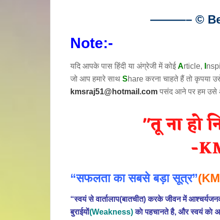
———– © Bes
Note:-
यदि आपके पास हिंदी या अंग्रेजी में कोई
A
rticle,
I
nsp
जो आप हमारे साथ
S
hare करना चाहते हैं तो कृपया 
kmsraj51@hotmail.com
पसंद आने पर हम उसे
“सफलता का सबसे बड़ा सूत्र”
(KM
“स्वयं से वार्तालाप(बातचीत) करके जीवन में आश्चर्
बुराईयाें
(Weakness)
काे पहचानते है, और स्वयं काे अ