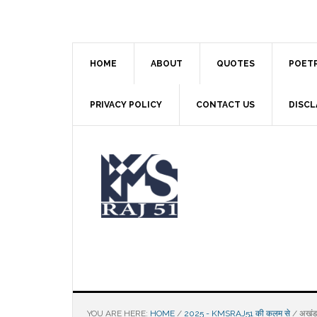
Skip
Skip
Skip
to
to
to
main
primary
footer
content
sidebar
HOME
ABOUT
QUOTES
POET
PRIVACY POLICY
CONTACT US
DISCL
YOU ARE HERE:
HOME
/
2025 - KMSRAJ51 की कलम से
/
अखं