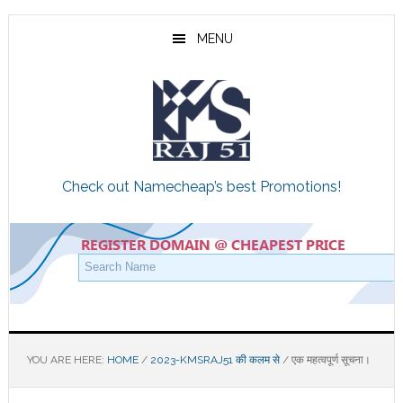
Skip
Skip
Skip
to
to
to
MENU
main
primary
footer
content
sidebar
Check out Namecheap’s best Promotions!
YOU ARE HERE:
HOME
/
2023-KMSRAJ51 की कलम से
/
एक महत्वपूर्ण सूचना।