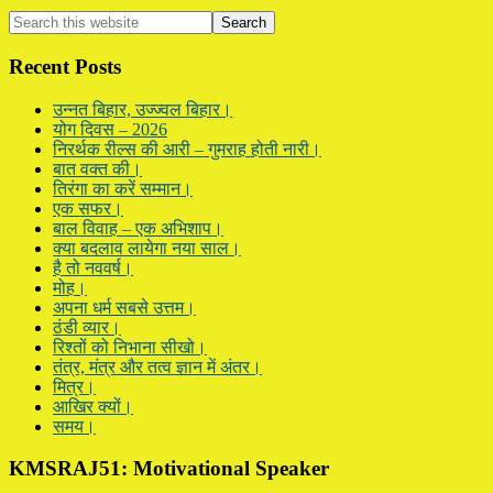
Primary
Search
this
Sidebar
website
Recent Posts
उन्नत बिहार, उज्ज्वल बिहार।
योग दिवस – 2026
निरर्थक रील्स की आरी – गुमराह होती नारी।
बात वक्त की।
तिरंगा का करें सम्मान।
एक सफर।
बाल विवाह – एक अभिशाप।
क्या बदलाव लायेगा नया साल।
है तो नववर्ष।
मोह।
अपना धर्म सबसे उत्तम।
ठंडी व्यार।
रिश्तों को निभाना सीखो।
तंत्र, मंत्र और तत्व ज्ञान में अंतर।
मित्र।
आखिर क्यों।
समय।
KMSRAJ51: Motivational Speaker