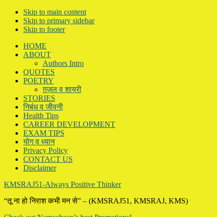
Skip to main content
Skip to primary sidebar
Skip to footer
HOME
ABOUT
Authors Intro
QUOTES
POETRY
ग़ज़ल व शायरी
STORIES
निबंध व जीवनी
Health Tips
CAREER DEVELOPMENT
EXAM TIPS
योग व ध्यान
Privacy Policy
CONTACT US
Disclaimer
KMSRAJ51-Always Positive Thinker
“तू ना हो निराश कभी मन से” – (KMSRAJ51, KMSRAJ, KMS)