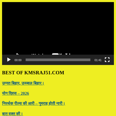
Video
Player
00:00
01:41
BEST OF KMSRAJ51.COM
उन्नत बिहार, उज्ज्वल बिहार।
योग दिवस – 2026
निरर्थक रील्स की आरी – गुमराह होती नारी।
बात वक्त की।