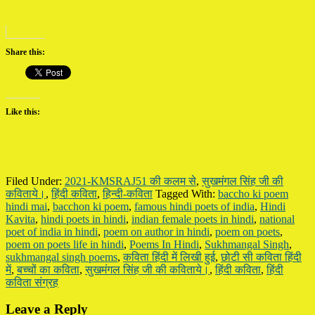
Share this:
Like this:
Filed Under:
2021-KMSRAJ51 की कलम से
,
सुखमंगल सिंह जी की
कविताये।
,
हिंदी कविता
,
हिन्दी-कविता
Tagged With:
baccho ki poem
hindi mai
,
bacchon ki poem
,
famous hindi poets of india
,
Hindi
Kavita
,
hindi poets in hindi
,
indian female poets in hindi
,
national
poet of india in hindi
,
poem on author in hindi
,
poem on poets
,
poem on poets life in hindi
,
Poems In Hindi
,
Sukhmangal Singh
,
sukhmangal singh poems
,
कविता हिंदी में लिखी हुई
,
छोटी सी कविता हिंदी
में
,
बच्चों का कविता
,
सुखमंगल सिंह जी की कविताये।
,
हिंदी कविता
,
हिंदी
कविता संग्रह
Reader
Leave a Reply