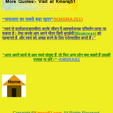
“सफलता का सबसे बड़ा सूत्र”
(KMSRAJ51)
“स्वयं से वार्तालाप(बातचीत) करके जीवन में आश्चर्यजनक परिवर्तन लाया जा
सकता है। ऐसा करके आप अपने भीतर छिपी बुराईयाें
(Weakness)
काे
पहचानते है, और स्वयं काे अच्छा बनने के लिए प्रोत्साहित करते हैं।”
“अगर अपने कार्य से आप स्वयं संतुष्ट हैं, ताे फिर अन्य लोग क्या कहते हैं उसकी
परवाह ना करें।”
~KMSRAj51
____Copyright
©
Kmsraj51.com
All Rights Reserved.____