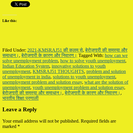
Like this:
Filed Under:
2021-KMSRAJ51 की कलम से
,
बेरोज़गारी की समस्या और
समाधान।
,
बेरोज़गारी के कारण और निवारण।
Tagged With:
how can we
solve unemployment problem
,
how to solve youth unemployment
,
Indian Education System
,
innovative solutions to youth
unemployment
,
KMSRAJ51 THOUGHTS
,
problem and solution
of unemployment in india
,
solutions to youth unemployment
,
unemployment problem and solution essay
,
what are the solution of
unemployment
,
youth unemployment problem and solution essay
,
बेरोज़गारी की समस्या और समाधान।
,
बेरोज़गारी के कारण और निवारण।
,
भारतीय शिक्षा प्रणाली
Reader
Leave a Reply
Interactions
Your email address will not be published.
Required fields are
marked
*