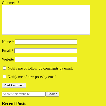
Comment
*
Name
*
Email
*
Website
Notify me of follow-up comments by email.
Notify me of new posts by email.
Primary
Search
this
Sidebar
website
Recent Posts