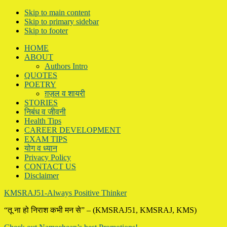
Skip to main content
Skip to primary sidebar
Skip to footer
HOME
ABOUT
Authors Intro
QUOTES
POETRY
ग़ज़ल व शायरी
STORIES
निबंध व जीवनी
Health Tips
CAREER DEVELOPMENT
EXAM TIPS
योग व ध्यान
Privacy Policy
CONTACT US
Disclaimer
KMSRAJ51-Always Positive Thinker
“तू ना हो निराश कभी मन से” – (KMSRAJ51, KMSRAJ, KMS)