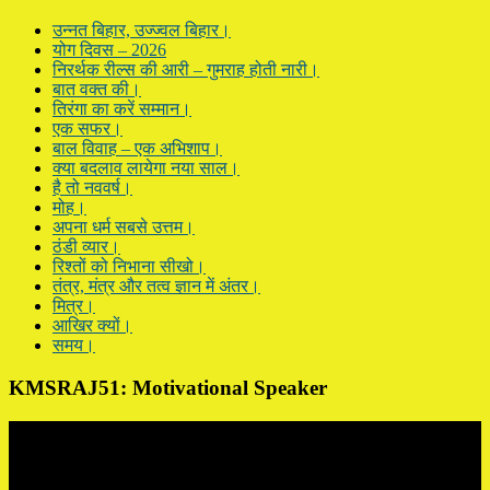
उन्नत बिहार, उज्ज्वल बिहार।
योग दिवस – 2026
निरर्थक रील्स की आरी – गुमराह होती नारी।
बात वक्त की।
तिरंगा का करें सम्मान।
एक सफर।
बाल विवाह – एक अभिशाप।
क्या बदलाव लायेगा नया साल।
है तो नववर्ष।
मोह।
अपना धर्म सबसे उत्तम।
ठंडी व्यार।
रिश्तों को निभाना सीखो।
तंत्र, मंत्र और तत्व ज्ञान में अंतर।
मित्र।
आखिर क्यों।
समय।
KMSRAJ51: Motivational Speaker
Video
Player