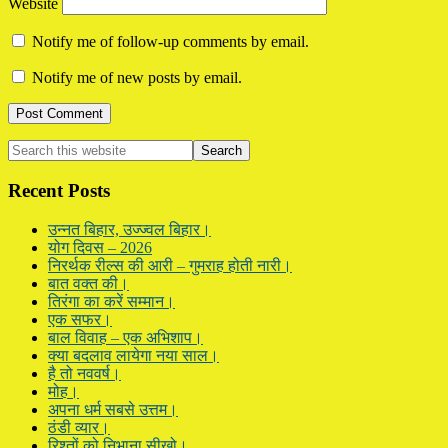
Website
Notify me of follow-up comments by email.
Notify me of new posts by email.
Primary
Search
this
Sidebar
website
Recent Posts
उन्नत बिहार, उज्ज्वल बिहार।
योग दिवस – 2026
निरर्थक रील्स की आरी – गुमराह होती नारी।
बात वक्त की।
तिरंगा का करें सम्मान।
एक सफर।
बाल विवाह – एक अभिशाप।
क्या बदलाव लायेगा नया साल।
है तो नववर्ष।
मोह।
अपना धर्म सबसे उत्तम।
ठंडी व्यार।
रिश्तों को निभाना सीखो।