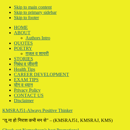
Skip to main content
Skip to primary sidebar
Skip to footer
HOME
ABOUT
Authors Intro
QUOTES
POETRY
ग़ज़ल व शायरी
STORIES
निबंध व जीवनी
Health Tips
CAREER DEVELOPMENT
EXAM TIPS
योग व ध्यान
Privacy Policy
CONTACT US
Disclaimer
KMSRAJ51-Always Positive Thinker
“तू ना हो निराश कभी मन से” – (KMSRAJ51, KMSRAJ, KMS)