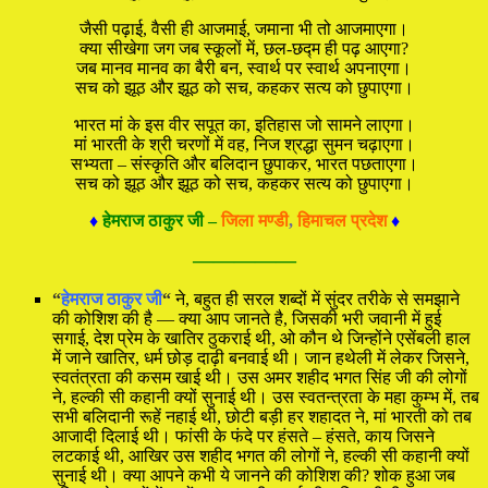
जैसी पढ़ाई, वैसी ही आजमाई, जमाना भी तो आजमाएगा।
क्या सीखेगा जग जब स्कूलों में, छल-छद्म ही पढ़ आएगा?
जब मानव मानव का बैरी बन, स्वार्थ पर स्वार्थ अपनाएगा।
सच को झूठ और झूठ को सच, कहकर सत्य को छुपाएगा।
भारत मां के इस वीर सपूत का, इतिहास जो सामने लाएगा।
मां भारती के श्री चरणों में वह, निज श्रद्धा सुमन चढ़ाएगा।
सभ्यता – संस्कृति और बलिदान छुपाकर, भारत पछताएगा।
सच को झूठ और झूठ को सच, कहकर सत्य को छुपाएगा।
♦
हेमराज ठाकुर जी –
जिला मण्डी
,
हिमाचल प्रदेश
♦
—————
“
हेमराज ठाकुर जी
“
ने, बहुत ही सरल शब्दों में सुंदर तरीके से समझाने
की कोशिश की है — क्या आप जानते है, जिसकी भरी जवानी में हुई
सगाई, देश प्रेम के खातिर ठुकराई थी, ओ कौन थे जिन्होंने एसेंबली हाल
में जाने खातिर, धर्म छोड़ दाढ़ी बनवाई थी। जान हथेली में लेकर जिसने,
स्वतंत्रता की कसम खाई थी। उस अमर शहीद भगत सिंह जी की लोगों
ने, हल्की सी कहानी क्यों सुनाई थी। उस स्वतन्त्रता के महा कुम्भ में, तब
सभी बलिदानी रूहें नहाई थी, छोटी बड़ी हर शहादत ने, मां भारती को तब
आजादी दिलाई थी। फांसी के फंदे पर हंसते – हंसते, काय जिसने
लटकाई थी, आखिर उस शहीद भगत की लोगों ने, हल्की सी कहानी क्यों
सुनाई थी। क्या आपने कभी ये जानने की कोशिश की? शोक हुआ जब