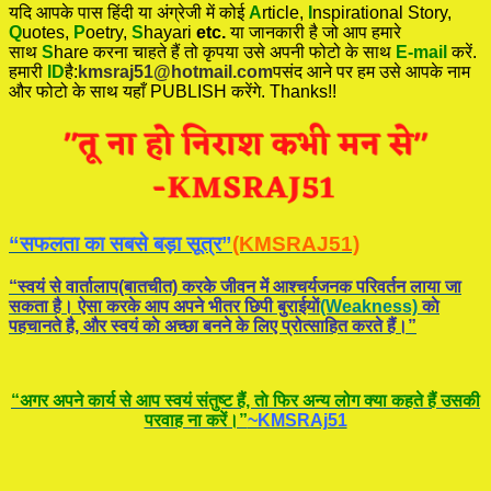
यदि आपके पास हिंदी या अंग्रेजी में कोई
A
rticle,
I
nspirational
Story
,
Q
uotes,
P
oetry,
S
hayari
etc.
या जानकारी है जो आप हमारे
साथ
S
hare करना चाहते हैं तो कृपया उसे अपनी फोटो के साथ
E-mail
करें.
हमारी
ID
है:
kmsraj51@hotmail.com
पसंद आने पर हम उसे आपके नाम
और फोटो के साथ यहाँ PUBLISH करेंगे. Thanks!!
“सफलता का सबसे बड़ा सूत्र”
(KMSRAJ51)
“स्वयं से वार्तालाप(बातचीत) करके जीवन में आश्चर्यजनक परिवर्तन लाया जा
सकता है। ऐसा करके आप अपने भीतर छिपी बुराईयाें
(Weakness)
काे
पहचानते है, और स्वयं काे अच्छा बनने के लिए प्रोत्साहित करते हैं।”
“अगर अपने कार्य से आप स्वयं संतुष्ट हैं, ताे फिर अन्य लोग क्या कहते हैं उसकी
परवाह ना करें।”
~KMSRAj51