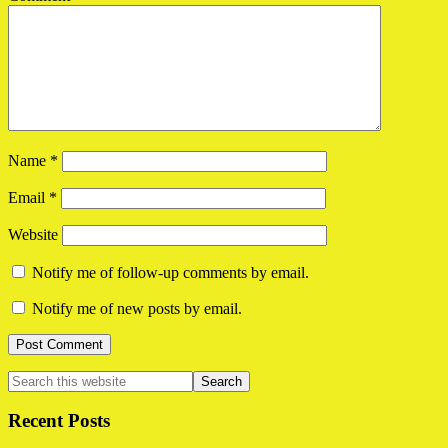
Name
*
Email
*
Website
Notify me of follow-up comments by email.
Notify me of new posts by email.
Primary
Search
this
Sidebar
website
Recent Posts