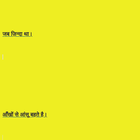
जब ज़िन्दा था।
आँखों से आंसू बहते है।