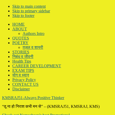
Skip to main content
Skip to primary sidebar
Skip to footer
HOME
ABOUT
Authors Intro
QUOTES
POETRY
ग़ज़ल व शायरी
STORIES
निबंध व जीवनी
Health Tips
CAREER DEVELOPMENT
EXAM TIPS
योग व ध्यान
Privacy Policy
CONTACT US
Disclaimer
KMSRAJ51-Always Positive Thinker
“तू ना हो निराश कभी मन से” – (KMSRAJ51, KMSRAJ, KMS)