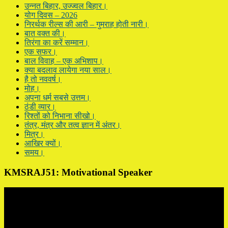
उन्नत बिहार, उज्ज्वल बिहार।
योग दिवस – 2026
निरर्थक रील्स की आरी – गुमराह होती नारी।
बात वक्त की।
तिरंगा का करें सम्मान।
एक सफर।
बाल विवाह – एक अभिशाप।
क्या बदलाव लायेगा नया साल।
है तो नववर्ष।
मोह।
अपना धर्म सबसे उत्तम।
ठंडी व्यार।
रिश्तों को निभाना सीखो।
तंत्र, मंत्र और तत्व ज्ञान में अंतर।
मित्र।
आखिर क्यों।
समय।
KMSRAJ51: Motivational Speaker
Video
Player