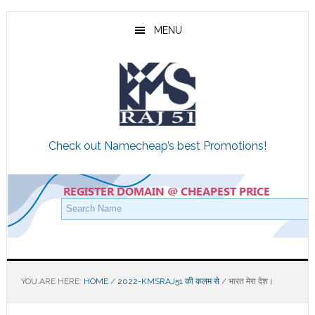
Skip
Skip
Skip
to
to
to
MENU
main
primary
footer
content
sidebar
Check out Namecheap’s best Promotions!
YOU ARE HERE:
HOME
/
2022-KMSRAJ51 की कलम से
/
भारत मेरा देश।