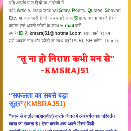
यदि आपके पास हिंदी या अंग्रेजी में
कोई
A
rticle,
I
nspirational
S
tory
,
P
oetry,
Q
uotes,
S
hayari
Etc.
या जानकारी है जो आप हमारे साथ
S
hare करना चाहते हैं तो
कृपया उसे अपनी फोटो के साथ
E-mail
करें.
हमारी
ID
है:
kmsraj51@hotmail.com
पसंद आने पर हम
उसे आपके नाम और फोटो के साथ यहाँ PUBLISH करेंगे. Thanks!!
“सफलता का सबसे बड़ा
सूत्र”
(KMSRAJ51)
“स्वयं से वार्तालाप(बातचीत) करके जीवन में आश्चर्यजनक परिवर्तन
लाया जा सकता है। ऐसा करके आप अपने भीतर छिपी