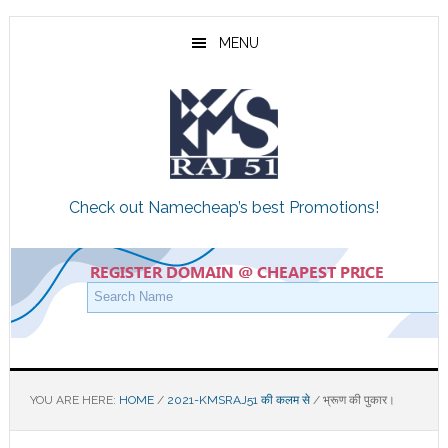
Skip
Skip
Skip
to
to
to
MENU
main
primary
footer
content
sidebar
Check out Namecheap’s best Promotions!
YOU ARE HERE:
HOME
/
2021-KMSRAJ51 की कलम से
/
भ्रूण की पुकार।