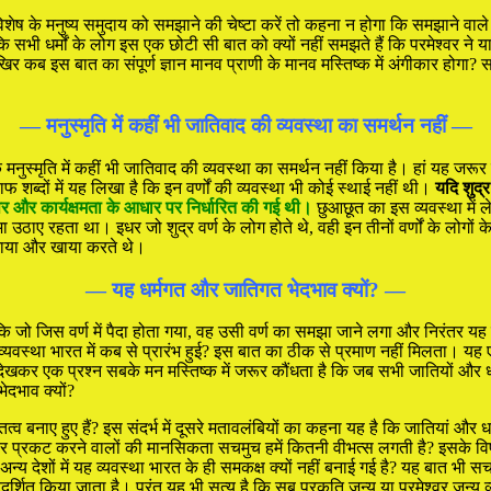
शेष के मनुष्य समुदाय को समझाने की चेष्टा करें तो कहना न होगा कि समझाने वाले क
ी धर्मों के लोग इस एक छोटी सी बात को क्यों नहीं समझते हैं कि परमेश्वर ने या फिर 
कब इस बात का संपूर्ण ज्ञान मानव प्राणी के मानव मस्तिष्क में अंगीकार होगा? सदि
— मनुस्मृति में कहीं भी जातिवाद की व्यवस्था का समर्थन नहीं —
नुस्मृति में कहीं भी जातिवाद की व्यवस्था का समर्थन नहीं किया है। हां यह जरूर है 
ें साफ शब्दों में यह लिखा है कि इन वर्णों की व्यवस्था भी कोई स्थाई नहीं थी।
यदि शुद्र
पर और कार्यक्षमता के आधार पर निर्धारित की गई थी।
छुआछूत का इस व्यवस्था में ले
 उठाए रहता था। इधर जो शुद्र वर्ण के लोग होते थे, वही इन तीनों वर्णों के लोगों के
बनाया और खाया करते थे।
— यह धर्मगत और जातिगत भेदभाव क्यों? —
 जो जिस वर्ण में पैदा होता गया, वह उसी वर्ण का समझा जाने लगा और निरंतर यह व
व्यवस्था भारत में कब से प्रारंभ हुई? इस बात का ठीक से प्रमाण नहीं मिलता। यह
ेखकर एक प्रश्न सबके मन मस्तिष्क में जरूर कौंधता है कि जब सभी जातियों और धर
ेदभाव क्यों?
ाए हुए हैं? इस संदर्भ में दूसरे मतावलंबियों का कहना यह है कि जातियां और धर्म
र प्रकट करने वालों की मानसिकता सचमुच हमें कितनी वीभत्स लगती है? इसके विष
 अन्य देशों में यह व्यवस्था भारत के ही समकक्ष क्यों नहीं बनाई गई है? यह बात भी 
 प्रदर्शित किया जाता है। परंतु यह भी सत्य है कि सब प्रकृति जन्य या परमेश्वर जन्