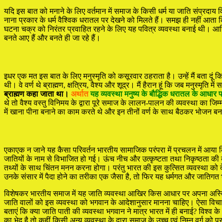
यदि इस बात को मनाने के लिए वर्तमान में समाज के किसी धर्म या जाति संप्रदाय वि
नाना प्रकार के धर्म वैश्विक धरातल पर देखने को मिलते हैं। समझ ही नहीं आता कि सभ
घटना चक्र को निरंतर प्रवाहित रहने के लिए यह पवित्र व्यवस्था बनाई थी। आखिर 
बनते आए हैं और बनते ही जा रहे हैं।
इधर एक मत इस बात के लिए मनुस्मृति को कसूरवार ठहराता है। उन्हें मैं बता दूं कि म
थी। वे वर्ण थे ब्राह्मण, क्षत्रिय, वैश्य और शूद्र। मैं हैरान हूं कि जब मनुस्मृति म
ब्राह्मण कहा जाता था।
अर्थात
यह व्यवस्था मनुष्य के बौद्धिक धरातल के आधार 
थे तो वैश्य वस्तु विनिमय के द्वारा पूरे समाज के लालन-पालन की व्यवस्था का जिम्मा
में खाना पीना बनाने का काम करते थे और इन तीनों वर्ण के साथ बैठकर भोजन 
एकाएक न जाने यह कैसा परिवर्तन भारतीय सामाजिक परंपरा में प्रचलन में आया कि
जातियों के नाम से विभाजित हो गई। ऊंच नीच और उत्कृष्टता तथा निकृष्ठता की 
तथ्यों के साथ चिंतन मनन करना होगा। परंतु भारत की इस कुत्सित व्यवस्था को द
उनके संसार में पैदा होने का तरीका एक जैसा है, तो फिर यह धर्मगत और जातिगत भ
विशेषकर भारतीय समाज में यह जाति व्यवस्था आखिर किस आधार पर अपना अस्तित्व बन
जाति वालों को इस व्यवस्था को भगवान के आदेशानुसार मानना चाहिए। ऐसा विचा
बताएं कि क्या जाति पाती की व्यवस्था भगवान ने मात्र भारत में ही बनाई? विश्व के
का भेद है तो कहीं किसी अन्य व्यवस्था के द्वारा समाज के उच्च एवं निम्न वर्ग को