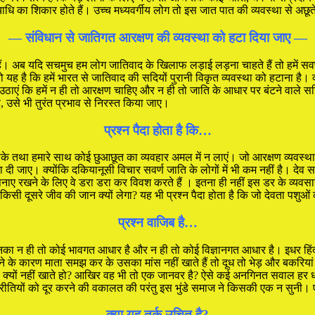
 व्याधि का शिकार होते हैं। उच्च मध्यवर्गीय लोग तो इस जात पात की व्यवस्था से अछूते
— संविधान से जातिगत आरक्षण की व्यवस्था को हटा दिया जाए —
ते हैं। अब यदि सचमुच हम लोग जातिवाद के खिलाफ लड़ाई लड़ना चाहते हैं तो हम
है कि हमें भारत से जातिवाद की सदियों पुरानी विकृत व्यवस्था को हटाना है। क्यों
उठाएं कि हमें न ही तो आरक्षण चाहिए और न ही तो जाति के आधार पर बंटने वाले 
, उसे भी तुरंत प्रभाव से निरस्त किया जाए।
प्रश्न पैदा होता है कि…
के तथा हमारे साथ कोई छुआछूत का व्यवहार अमल में न लाएं। जो आरक्षण व्यवस्था 
ी जाए। क्योंकि दकियानूसी विचार सवर्ण जाति के लोगों में भी कम नहीं है। देव 
ाए रखने के लिए वे डरा डरा कर विवश करते हैं । इतना ही नहीं इस डर के व्यवसाय म
 दूसरे जीव की जान क्यों लेगा? यह भी प्रश्न पैदा होता है कि जो देवता पशुओं 
प्रश्न वाजिब है…
 इनका न ही तो कोई भावगत आधार है और न ही तो कोई विज्ञानगत आधार है। इधर हिं
ने के कारण माता समझ कर के उसका मांस नहीं खाते हैं तो दूध तो भेड़ और बकरियां भी
ांस क्यों नहीं खाते हो? आखिर वह भी तो एक जानवर है? ऐसे कई अनगिनत सवाल हर 
तियों को दूर करने की वकालत की परंतु इस भुंडे समाज ने किसकी एक न सुनी। एक ऐस
क्या यह तर्क उचित है?