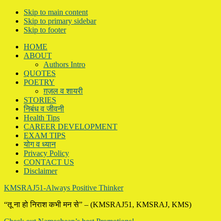
Skip to main content
Skip to primary sidebar
Skip to footer
HOME
ABOUT
Authors Intro
QUOTES
POETRY
ग़ज़ल व शायरी
STORIES
निबंध व जीवनी
Health Tips
CAREER DEVELOPMENT
EXAM TIPS
योग व ध्यान
Privacy Policy
CONTACT US
Disclaimer
KMSRAJ51-Always Positive Thinker
“तू ना हो निराश कभी मन से” – (KMSRAJ51, KMSRAJ, KMS)