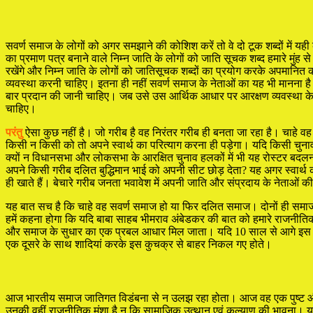
सवर्ण समाज के लोगों को अगर समझाने की कोशिश करें तो वे दो टूक शब्दों में य
का प्रमाण पत्र बनाने वाले निम्न जाति के लोगों को जाति सूचक शब्द हमारे मुंह स
रखेंगे और निम्न जाति के लोगों को जातिसूचक शब्दों का प्रयोग करके अपमानित 
व्यवस्था करनी चाहिए। इतना ही नहीं सवर्ण समाज के नेताओं का यह भी मानना है
बार प्रदान की जानी चाहिए। जब उसे उस आर्थिक आधार पर आरक्षण व्यवस्था के म
चाहिए।
परंतु
ऐसा कुछ नहीं है। जो गरीब है वह निरंतर गरीब ही बनता जा रहा है। चाहे व
किसी न किसी को तो अपने स्वार्थ का परित्याग करना ही पड़ेगा। यदि किसी चुनाव
क्यों न विधानसभा और लोकसभा के आरक्षित चुनाव हलकों में भी यह रोस्टर बदलना
अपने किसी गरीब दलित बुद्धिमान भाई को अपनी सीट छोड़ देता? यह अगर स्वार्थ क
ही खाते हैं। बेचारे गरीब जनता भवावेश में अपनी जाति और संप्रदाय के नेताओं की
यह बात सच है कि चाहे वह सवर्ण समाज हो या फिर दलित समाज। दोनों ही समाजों 
हमें कहना होगा कि यदि बाबा साहब भीमराव अंबेडकर की बात को हमारे राजनीतिक
और समाज के सुधार का एक प्रबल आधार मिल जाता। यदि 10 साल से आगे इस व्याध
एक दूसरे के साथ शादियां करके इस कुचक्र से बाहर निकल गए होते।
आज भारतीय समाज जातिगत विडंबना से न उलझ रहा होता। आज वह एक पुष्ट और द
उनकी वहीं राजनीतिक मंशा है न कि सामाजिक उत्थान एवं कल्याण की भावना। यह 