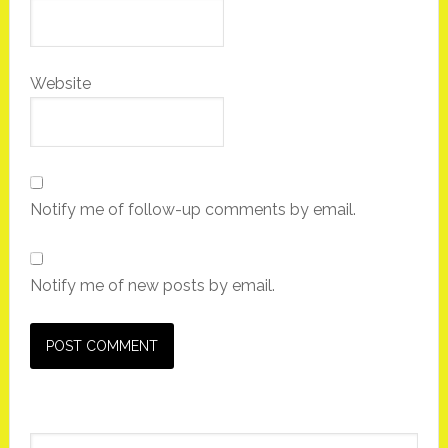
Website
Notify me of follow-up comments by email.
Notify me of new posts by email.
Primary
Search