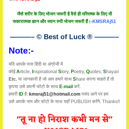
जैसे शरीर के लिए भोजन जरूरी है वैसे ही मस्तिष्क के लिए भी
सकारात्मक ज्ञान और ध्यान रुपी भोजन जरूरी हैं।-
KMSRAj51
———– © Best of Luck
®
———–
Note:-
यदि आपके पास हिंदी या अंग्रेजी में
कोई
A
rticle,
I
nspirational
S
tory
,
P
oetry,
Q
uotes,
S
hayari
Etc.
या जानकारी है जो आप हमारे साथ
S
hare करना चाहते हैं तो
कृपया उसे अपनी फोटो के साथ
E-mail
करें.
हमारी
ID
है:
kmsraj51@hotmail.com
पसंद आने पर हम
उसे आपके नाम और फोटो के साथ यहाँ PUBLISH करेंगे. Thanks!!