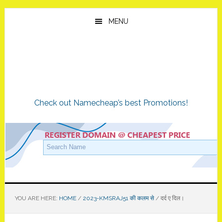
Skip
Skip
Skip
to
to
to
MENU
main
primary
footer
content
sidebar
Check out Namecheap’s best Promotions!
YOU ARE HERE:
HOME
/
2023-KMSRAJ51 की कलम से
/
दर्द ए दिल।