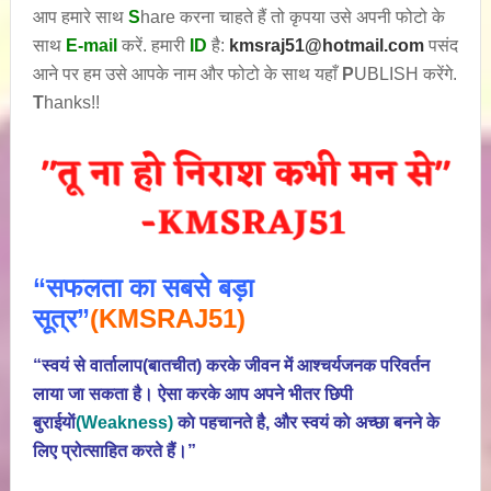
आप हमारे साथ
S
hare करना चाहते हैं तो कृपया उसे अपनी फोटो के
साथ
E-mail
करें. हमारी
ID
है:
kmsraj51@hotmail.com
पसंद
आने पर हम उसे आपके नाम और फोटो के साथ यहाँ
P
UBLISH करेंगे.
T
hanks!!
“सफलता का सबसे बड़ा
सूत्र”
(KMSRAJ51)
“स्वयं से वार्तालाप(बातचीत) करके जीवन में आश्चर्यजनक परिवर्तन
लाया जा सकता है। ऐसा करके आप अपने भीतर छिपी
बुराईयाें
(Weakness)
काे पहचानते है, और स्वयं काे अच्छा बनने के
लिए प्रोत्साहित करते हैं।”