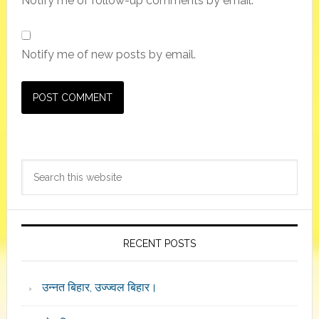
Notify me of follow-up comments by email.
Notify me of new posts by email.
Primary
Search
Sidebar
this
website
RECENT POSTS
उन्नत बिहार, उज्ज्वल बिहार।