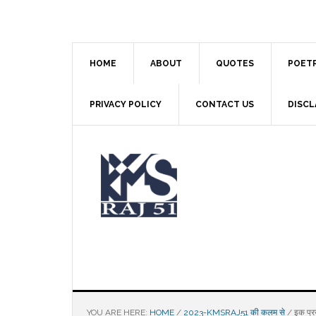
Skip
Skip
Skip
to
to
to
main
primary
footer
content
sidebar
HOME
ABOUT
QUOTES
POET
PRIVACY POLICY
CONTACT US
DISCL
YOU ARE HERE:
HOME
/
2023-KMSRAJ51 की कलम से
/
इक प्