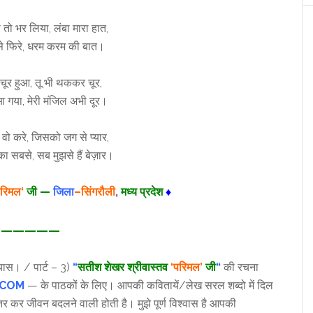
तो भर लिया, लंबा मारा हात,
 फिरे, धरम करम की बात।
चूर हुआ, तू भी थककर चूर,
आ गया, मेरी मंजिल अभी दूर।
 वो करे, जिसको जग से प्यार,
चुका सबसे, सब मुझसे हैं बेज़ार।
रिमल
‘
जी —
जिला
–सिंगरौली
,
मध्य प्रदेश
♦
—————
यास। / पार्ट – 3)
“
सतीश शेखर श्रीवास्तव
‘परिमल’
जी
“
की रचना
.COM
— के पाठकों के लिए। आपकी कवितायें/लेख सरल शब्दो में दिल
र कर जीवन बदलने वाली होती है। मुझे पूर्ण विश्वास है आपकी