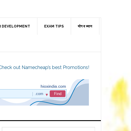
R DEVELOPMENT
EXAM TIPS
योग व ध्यान
Check out Namecheap’s best Promotions!
Primary
Search