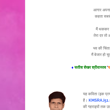
आगार अपना 
कहता सबसे
मैं थककर 
तेरा दर तो 
भव की चिंता
मैं बेजार हो 
♦
सतीश शेखर श्रीवास्तव
‘
प
यह कविता (इक प्र
है।
KMSRAJ51
की गहराइयों तक उत