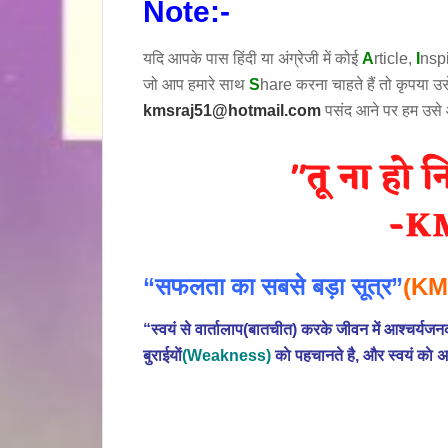
Note:-
यदि आपके पास हिंदी या अंग्रेजी में कोई
A
rticle,
I
nsp
जो आप हमारे साथ
S
hare करना चाहते हैं तो कृपया 
kmsraj51@hotmail.com
पसंद आने पर हम उसे
“सफलता का सबसे बड़ा सूत्र”
(KM
“स्वयं से वार्तालाप(बातचीत) करके जीवन में आश्चर्
बुराईयाें
(Weakness)
काे पहचानते है, और स्वयं काे अ