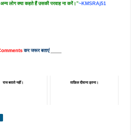
िर अन्य लोग क्या कहते हैं उसकी परवाह ना करें।”
~KMSRAj51
Comments
कर जरूर बताएं
____
राज बताते नहीं।
ग़ाफ़िल दीवाना इतना।