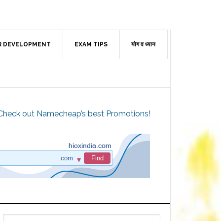
R DEVELOPMENT
EXAM TIPS
योग व ध्यान
Check out Namecheap’s best Promotions!
Primary
Search