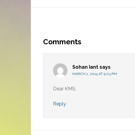
Reader
Interactions
Comments
Sohan Iant
says
MARCH 1, 2014 AT 9:03 PM
Dear KMS,
Reply