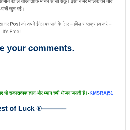
ान को ले जाओ ताकि मैं चैन से सो सकूँ। इसी ने मेरे मालिक की नींद
आंखें खुल गईं।
शा नए
Post
को अपने ईमेल पर पाने के लिए – ईमेल सब्सक्राइब करें –
It’s Free !!
re your comments.
लिए भी सकारात्मक ज्ञान और ध्यान रुपी भोजन जरूरी हैं।-
KMSRAj51
t of Luck
®
———–