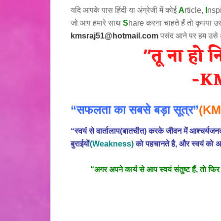
यदि आपके पास हिंदी या अंग्रेजी में कोई
A
rticle,
I
nsp
जो आप हमारे साथ
S
hare करना चाहते हैं तो कृपया 
kmsraj51@hotmail.com
पसंद आने पर हम उसे
“सफलता का सबसे बड़ा सूत्र”
(KM
“स्वयं से वार्तालाप(बातचीत) करके जीवन में आश्चर्
बुराईयाें
(Weakness)
काे पहचानते है, और स्वयं काे अ
“अगर अपने कार्य से आप स्वयं संतुष्ट हैं, ताे फ