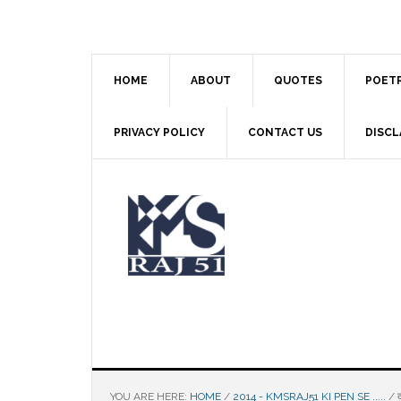
Skip
Skip
Skip
to
to
to
main
primary
footer
content
sidebar
HOME
ABOUT
QUOTES
POET
PRIVACY POLICY
CONTACT US
DISCL
YOU ARE HERE:
HOME
/
2014 - KMSRAJ51 KI PEN SE .....
/
द