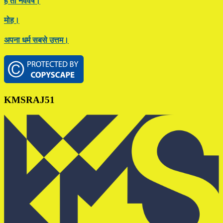
है तो नववर्ष।
मोह।
अपना धर्म सबसे उत्तम।
Footer
KMSRAJ51