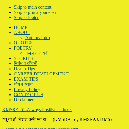
Skip to main content
Skip to primary sidebar
Skip to footer
HOME
ABOUT
Authors Intro
QUOTES
POETRY
ग़ज़ल व शायरी
STORIES
निबंध व जीवनी
Health Tips
CAREER DEVELOPMENT
EXAM TIPS
योग व ध्यान
Privacy Policy
CONTACT US
Disclaimer
KMSRAJ51-Always Positive Thinker
“तू ना हो निराश कभी मन से” – (KMSRAJ51, KMSRAJ, KMS)