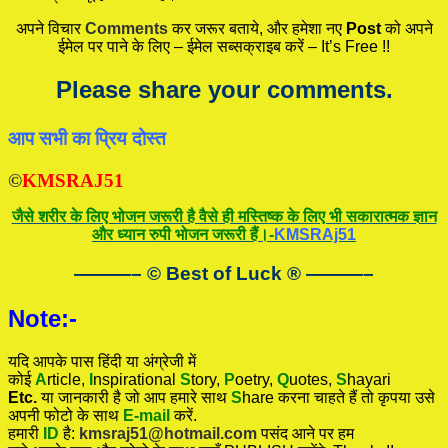
अपने विचार
Comments
कर जरूर बताये, और हमेशा नए
Post
को अपने
ईमेल पर पाने के लिए – ईमेल सब्सक्राइब करें – It’s Free !!
Please share your comments.
आप सभी का प्रिय दोस्त
©
KMSRAJ51
जैसे शरीर के लिए भोजन जरूरी है वैसे ही मस्तिष्क के लिए भी सकारात्मक ज्ञान
और ध्यान रुपी भोजन जरूरी हैं।-
KMSRAj51
———– © Best of Luck
®
———–
Note:-
यदि आपके पास हिंदी या अंग्रेजी में
कोई
A
rticle,
I
nspirational
S
tory
,
P
oetry,
Q
uotes,
S
hayari
Etc.
या जानकारी है जो आप हमारे साथ
S
hare करना चाहते हैं तो कृपया उसे
अपनी फोटो के साथ
E-mail
करें.
हमारी
ID
है:
kmsraj51@hotmail.com
पसंद आने पर हम