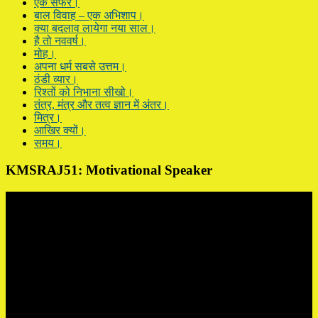
एक सफर।
बाल विवाह – एक अभिशाप।
क्या बदलाव लायेगा नया साल।
है तो नववर्ष।
मोह।
अपना धर्म सबसे उत्तम।
ठंडी व्यार।
रिश्तों को निभाना सीखो।
तंत्र, मंत्र और तत्व ज्ञान में अंतर।
मित्र।
आखिर क्यों।
समय।
KMSRAJ51: Motivational Speaker
Video
Player