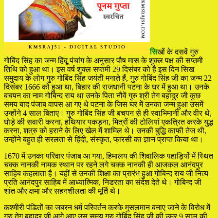
सि
खों के दसवें गुरु
गोबिंद सिंह का जन्म हिंदू पंचांग के अनुसार पौष मास के शुक्ल पक्ष की सप्तमी
तिथि को हुआ था। इस वर्ष शुक्ल सप्तमी 29 दिसंबर को है इस दिन सिख
समुदाय के लोग गुरु गोबिंद सिंह जयंती मनाते हैं, गुरु गोबिंद सिंह जी का जन्म 22
दिसंबर 1666 को हुआ था, बिहार की राजधानी पटना के घर में हुआ था। उनके
बचपन का नाम गोबिन्द राय था उनके पिता नौवें गुरु श्री तेग बहादुर जी कुछ
समय बाद पंजाब वापस आ गए थे पटना के जिस घर में उनका जन्म हुआ उसमें
उन्होंने 4 साल बिताए। गुरु गोबिंद सिंह जी बचपन से ही स्वाभिमानी और वीर थे,
घोड़े की सवारी करना, हथियार पकड़ना, मित्रों की टोलियां एकत्रित करके युद्ध
करना, शत्रु को हराने के लिए खेल में शामिल थे। उनकी बुद्धि काफी तेज थी,
उन्होंने बहुत ही सरलता से हिंदी, संस्कृत, फारसी का ज्ञान प्राप्त किया था।
1670 में उनका परिवार पंजाब आ गया, हिमालय की शिवालिक पहाड़ियों में स्थित
चक्क नानकी नामक स्थान पर रहने लगे चक्क नानकी ही आजकल आनंदपुर
साहिब कहलाता है। यहीं से उनकी शिक्षा का प्रारंभ हुआ गोबिन्द राय जी नित्य
प्रति आनंदपुर साहिब में आध्यात्मिक, निडरता का संदेश देते थे। गोबिन्द जी
शांत और क्षमा और सहनशीलता की मूर्ति थे।
कश्मीरी पंडितों का जबरन धर्म परिवर्तन करके मुसलमान बनाए जाने के विरोध में
गुरु तेग बहादुर जी आगे आए उस समय गुरु गोबिंद सिंह जी की उम्र 9 साल की