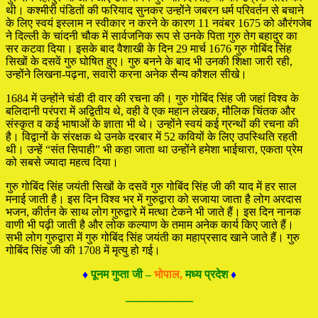
थी। कश्मीरी पंडितों की फरियाद सुनकर उन्होंने जबरन धर्म परिवर्तन से बचाने
के लिए स्वयं इस्लाम न स्वीकार न करने के कारण 11 नवंबर 1675 को औरंगजेब
ने दिल्ली के चांदनी चौक में सार्वजनिक रूप से उनके पिता गुरु तेग बहादुर का
सर कटवा दिया। इसके बाद वैशाखी के दिन 29 मार्च 1676 गुरु गोबिंद सिंह
सिखों के दसवें गुरु घोषित हुए। गुरु बनने के बाद भी उनकी शिक्षा जारी रही,
उन्होंने लिखना-पढ़ना, सवारी करना अनेक सैन्य कौशल सीखे।
1684 में उन्होंने चंडी दी वार की रचना की। गुरु गोबिंद सिंह जी जहां विश्व के
बलिदानी परंपरा में अद्वितीय थे, वही वे एक महान लेखक, मौलिक चिंतक और
संस्कृत व कई भाषाओं के ज्ञाता भी थे। उन्होंने स्वयं कई ग्रन्थों की रचना की
है। विद्वानों के संरक्षक थे उनके दरबार में 52 कवियों के लिए उपस्थिति रहती
थी। उन्हें “संत सिपाही” भी कहा जाता था उन्होंने हमेशा भाईचारा, एकता प्रेम
को सबसे ज्यादा महत्व दिया।
गुरु गोबिंद सिंह जयंती सिखों के दसवें गुरु गोबिंद सिंह जी की याद में हर साल
मनाई जाती है। इस दिन विश्व भर में गुरुद्वारा को सजाया जाता है लोग अरदास
भजन, कीर्तन के साथ लोग गुरुद्वारे में मत्था टेकने भी जाते हैं। इस दिन नानक
वाणी भी पढ़ी जाती है और लोक कल्याण के तमाम अनेक कार्य किए जाते हैं।
सभी लोग गुरुद्वारा में गुरु गोबिंद सिंह जयंती का महाप्रसाद खाने जाते हैं। गुरु
गोबिंद सिंह जी की 1708 में मृत्यु हो गई।
♦
पूनम गुप्ता जी –
भोपाल,
मध्य प्रदेश
♦
—————