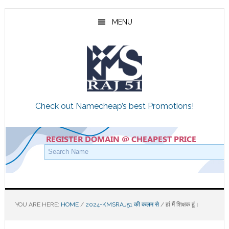
Skip
Skip
Skip
to
to
to
MENU
main
primary
footer
content
sidebar
Check out Namecheap’s best Promotions!
YOU ARE HERE:
HOME
/
2024-KMSRAJ51 की कलम से
/
हां मैं शिक्षक हूं।