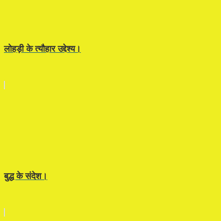
लोहड़ी के त्यौहार उद्देश्य।
बुद्ध के संदेश।