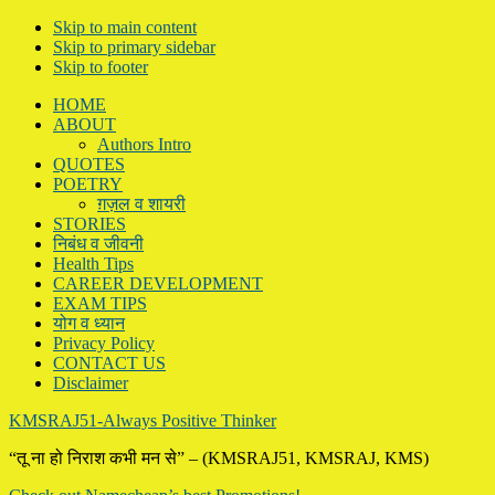
Skip to main content
Skip to primary sidebar
Skip to footer
HOME
ABOUT
Authors Intro
QUOTES
POETRY
ग़ज़ल व शायरी
STORIES
निबंध व जीवनी
Health Tips
CAREER DEVELOPMENT
EXAM TIPS
योग व ध्यान
Privacy Policy
CONTACT US
Disclaimer
KMSRAJ51-Always Positive Thinker
“तू ना हो निराश कभी मन से” – (KMSRAJ51, KMSRAJ, KMS)