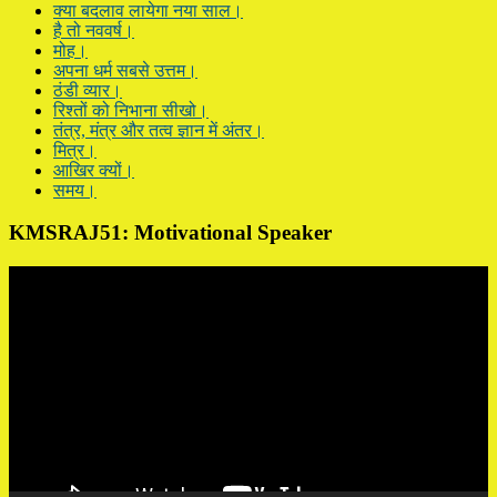
क्या बदलाव लायेगा नया साल।
है तो नववर्ष।
मोह।
अपना धर्म सबसे उत्तम।
ठंडी व्यार।
रिश्तों को निभाना सीखो।
तंत्र, मंत्र और तत्व ज्ञान में अंतर।
मित्र।
आखिर क्यों।
समय।
KMSRAJ51: Motivational Speaker
Video
Player