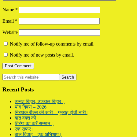
Name
*
Email
*
Website
Notify me of follow-up comments by email.
Notify me of new posts by email.
Primary
Search
this
Sidebar
website
Recent Posts
उन्नत बिहार, उज्ज्वल बिहार।
योग दिवस – 2026
निरर्थक रील्स की आरी – गुमराह होती नारी।
बात वक्त की।
तिरंगा का करें सम्मान।
एक सफर।
बाल विवाह – एक अभिशाप।