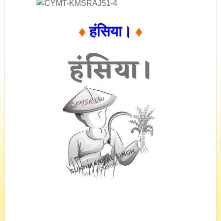
♦
हंसिया।
♦