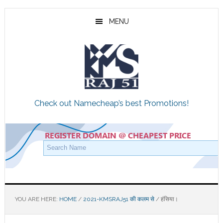
Skip
Skip
Skip
to
to
to
MENU
main
primary
footer
content
sidebar
Check out Namecheap’s best Promotions!
YOU ARE HERE:
HOME
/
2021-KMSRAJ51 की कलम से
/
हंसिया।