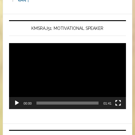
समय।
KMSRAJ51: MOTIVATIONAL SPEAKER
Video
Player
00:00
01:41