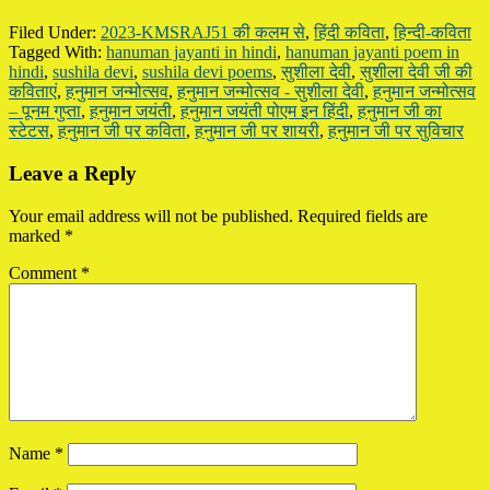
Filed Under:
2023-KMSRAJ51 की कलम से
,
हिंदी कविता
,
हिन्दी-कविता
Tagged With:
hanuman jayanti in hindi
,
hanuman jayanti poem in
hindi
,
sushila devi
,
sushila devi poems
,
सुशीला देवी
,
सुशीला देवी जी की
कविताएं
,
हनुमान जन्मोत्सव
,
हनुमान जन्मोत्सव - सुशीला देवी
,
हनुमान जन्मोत्सव
– पूनम गुप्ता
,
हनुमान जयंती
,
हनुमान जयंती पोएम इन हिंदी
,
हनुमान जी का
स्टेटस
,
हनुमान जी पर कविता
,
हनुमान जी पर शायरी
,
हनुमान जी पर सुविचार
Reader
Leave a Reply
Interactions
Your email address will not be published.
Required fields are
marked
*
Comment
*
Name
*