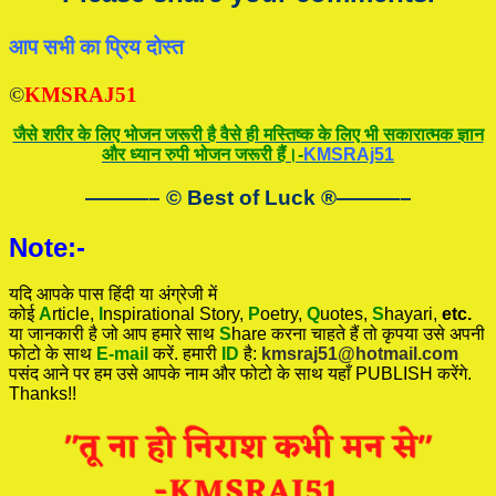
आप सभी का प्रिय दोस्त
©
KMSRAJ51
जैसे शरीर के लिए भोजन जरूरी है वैसे ही मस्तिष्क के लिए भी सकारात्मक ज्ञान
और ध्यान रुपी भोजन जरूरी हैं।-
KMSRAj51
———– © Best of Luck
®
———–
Note:-
यदि आपके पास हिंदी या अंग्रेजी में
कोई
A
rticle,
I
nspirational
Story
,
P
oetry,
Q
uotes,
S
hayari,
etc.
या जानकारी है जो आप हमारे साथ
S
hare करना चाहते हैं तो कृपया उसे अपनी
फोटो के साथ
E-mail
करें. हमारी
ID
है:
kmsraj51@hotmail.com
पसंद आने पर हम उसे आपके नाम और फोटो के साथ यहाँ PUBLISH करेंगे.
Thanks!!