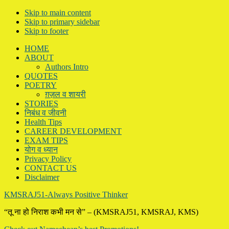
Skip to main content
Skip to primary sidebar
Skip to footer
HOME
ABOUT
Authors Intro
QUOTES
POETRY
ग़ज़ल व शायरी
STORIES
निबंध व जीवनी
Health Tips
CAREER DEVELOPMENT
EXAM TIPS
योग व ध्यान
Privacy Policy
CONTACT US
Disclaimer
KMSRAJ51-Always Positive Thinker
“तू ना हो निराश कभी मन से” – (KMSRAJ51, KMSRAJ, KMS)