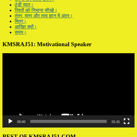
ठंडी व्यार।
रिश्तों को निभाना सीखो।
तंत्र, मंत्र और तत्व ज्ञान में अंतर।
मित्र।
आखिर क्यों।
समय।
KMSRAJ51: Motivational Speaker
Video
Player
00:00
01:41
BEST OF KMSRAJ51.COM