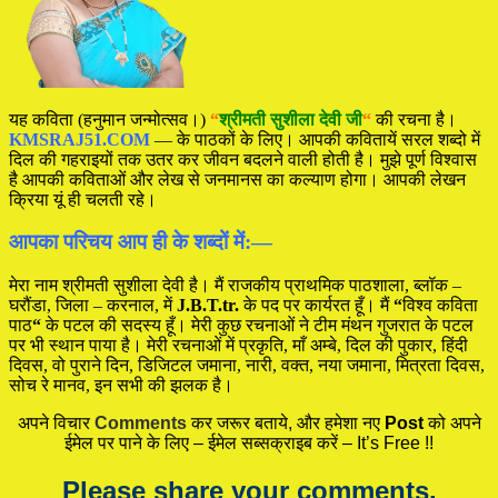
यह कविता (हनुमान जन्मोत्सव।)
“
श्रीमती
सुशीला देवी जी
“
की रचना है।
KMSRAJ51.COM
— के पाठकों के लिए। आपकी कवितायें सरल शब्दो में
दिल की गहराइयों तक उतर कर जीवन बदलने वाली होती है। मुझे पूर्ण विश्वास
है आपकी कविताओं और लेख से जनमानस का कल्याण होगा। आपकी लेखन
क्रिया यूं ही चलती रहे।
आपका परिचय आप ही के शब्दों में:—
मेरा नाम श्रीमती सुशीला देवी है। मैं राजकीय प्राथमिक पाठशाला, ब्लॉक –
घरौंडा, जिला – करनाल, में
J.B.T.tr.
के पद पर कार्यरत हूँ। मैं
“
विश्व कविता
पाठ
“
के पटल की सदस्य हूँ। मेरी कुछ रचनाओं ने टीम मंथन गुजरात के पटल
पर भी स्थान पाया है। मेरी रचनाओं में प्रकृति, माँ अम्बे, दिल की पुकार, हिंदी
दिवस, वो पुराने दिन, डिजिटल जमाना, नारी, वक्त, नया जमाना, मित्रता दिवस,
सोच रे मानव, इन सभी की झलक है।
अपने विचार
Comments
कर जरूर बताये, और हमेशा नए
Post
को अपने
ईमेल पर पाने के लिए – ईमेल सब्सक्राइब करें – It’s Free !!
Please share your comments.