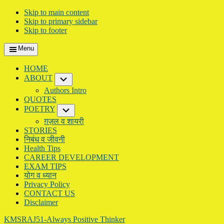
Skip to main content
Skip to primary sidebar
Skip to footer
Menu
HOME
ABOUT
Submenu
Authors Intro
QUOTES
POETRY
Submenu
ग़ज़ल व शायरी
STORIES
निबंध व जीवनी
Health Tips
CAREER DEVELOPMENT
EXAM TIPS
योग व ध्यान
Privacy Policy
CONTACT US
Disclaimer
KMSRAJ51-Always Positive Thinker