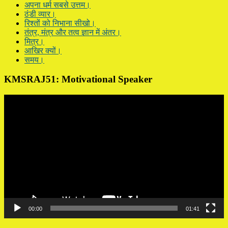
अपना धर्म सबसे उत्तम।
ठंडी व्यार।
रिश्तों को निभाना सीखो।
तंत्र, मंत्र और तत्व ज्ञान में अंतर।
मित्र।
आखिर क्यों।
समय।
KMSRAJ51: Motivational Speaker
Video
Player
00:00
01:41