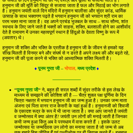
के जयंती के दिन हनुमान जी को नए वस्त्र और फूलों से सजाया जाता है।
हनुमान जी की मूर्ति को सिंदूर से सजाया जाता है फल और मिठाई का भोग लगाते
है। हनुमान जयंती वाले दिन मंदिरो में हनुमान चालीसा और सुंदर कांड, धार्मिक
उत्साह के साथ भक्तगण पढ़ते है भगवान हनुमान जी को भगवान श्री राम का
परम भक्त माना जाता है। वह अपने प्रचंड भुजबल के साथ – साथ सौम्य, शांत
स्वभाव के लिए जाने जाते है भक्तों को साहस, शक्ति, बलशाली होने का आशीर्वाद
देते है रामायण में उनका महत्वपूर्ण स्थान है हिंदूओ के देवता विष्णु के रूप में
(अवतार) थे।
हनुमान जी शक्ति और भक्ति के प्रतीक है हनुमान जी के जीवन से हमको यह
सीख मिलती है विनम्र बने और संघर्ष से न डरते है अपने लक्ष्य की और बढ़ते रहे,
हनुमान जी की पूजा करने से भक्ति को आध्यात्मिक शक्ति मिलती है।
♦
पूनम गुप्ता जी –
भोपाल,
मध्य प्रदेश
♦
—————
“
पूनम गुप्ता जी
“
ने, बहुत ही सरल शब्दों में सुंदर तरीके से इस लेख के
माध्यम से समझाने की कोशिश की है — चैत्र शुक्ल पक्ष पूर्णिमा के दिन
चित्रा नक्षत्र में भगवान हनुमान जी का जन्म हुआ है। उनका जन्म माता
अंजना एवं पिता वानर राज केसरी के यहां हुआ है। हनुमानजी को शिवजी
के एकादश रूद्र के रूप में भी जाना जाता है। क्या आप जानते है जयंती
व जन्मोत्सव में क्या अंतर है? जयंती उन लोगों की मनाई जाती है जिनका
कभी जन्म हुआ किंतु अब वे परमधाम में वास करते हैं । इसके उलट
जन्मोत्सव या जन्मदिवस उन लोगो का मनाया जाता है जो जन्म से अब
तक हमारे बिच जीवित हैं एवं पृथ्वीलोक पर ही निवास करते हैं। हनुमान