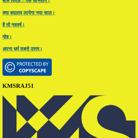
बाल विवाह – एक अभिशाप।
क्या बदलाव लायेगा नया साल।
है तो नववर्ष।
मोह।
अपना धर्म सबसे उत्तम।
Footer
KMSRAJ51