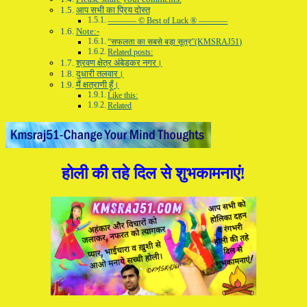
आप सभी का प्रिय दोस्त
———– © Best of Luck ® ———–
Note:-
“सफलता का सबसे बड़ा सूत्र”(KMSRAJ51)
Related posts:
श्रवण क्षेत्र अंबेडकर नगर।
दुधारी तलवार।
मैं क्षत्राणी हूँ।
Like this:
Related
होली की तहे दिल से शुभकामनाएं!