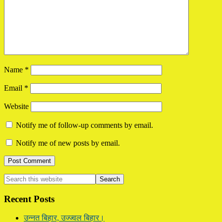
Name
*
Email
*
Website
Notify me of follow-up comments by email.
Notify me of new posts by email.
Primary
Search
this
Sidebar
website
Recent Posts
उन्नत बिहार, उज्ज्वल बिहार।