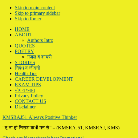
Skip to main content
Skip to primary sidebar
Skip to footer
HOME
ABOUT
Authors Intro
QUOTES
POETRY
ग़ज़ल व शायरी
STORIES
निबंध व जीवनी
Health Tips
CAREER DEVELOPMENT
EXAM TIPS
योग व ध्यान
Privacy Policy
CONTACT US
Disclaimer
KMSRAJ51-Always Positive Thinker
“तू ना हो निराश कभी मन से” – (KMSRAJ51, KMSRAJ, KMS)