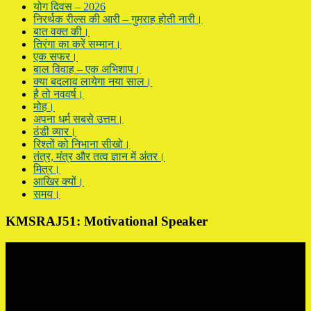
योग दिवस – 2026
निरर्थक रील्स की आरी – गुमराह होती नारी।
बात वक्त की।
तिरंगा का करें सम्मान।
एक सफर।
बाल विवाह – एक अभिशाप।
क्या बदलाव लायेगा नया साल।
है तो नववर्ष।
मोह।
अपना धर्म सबसे उत्तम।
ठंडी व्यार।
रिश्तों को निभाना सीखो।
तंत्र, मंत्र और तत्व ज्ञान में अंतर।
मित्र।
आखिर क्यों।
समय।
KMSRAJ51: Motivational Speaker
Video
Player