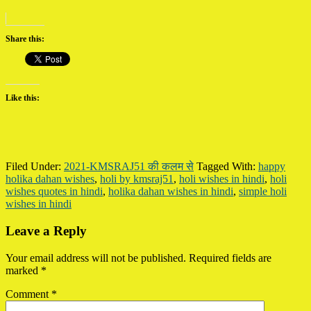
Share this:
Like this:
Filed Under:
2021-KMSRAJ51 की कलम से
Tagged With:
happy
holika dahan wishes
,
holi by kmsraj51
,
holi wishes in hindi
,
holi
wishes quotes in hindi
,
holika dahan wishes in hindi
,
simple holi
wishes in hindi
Reader
Leave a Reply
Interactions
Your email address will not be published.
Required fields are
marked
*
Comment
*