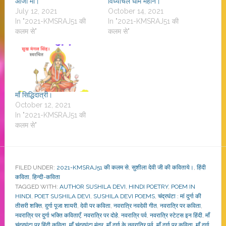
आजा माँ।
विंध्याचल धाम महान।
July 12, 2021
October 14, 2021
In "2021-KMSRAJ51 की
In "2021-KMSRAJ51 की
कलम से"
कलम से"
माँ सिद्धिदात्री।
October 12, 2021
In "2021-KMSRAJ51 की
कलम से"
FILED UNDER:
2021-KMSRAJ51 की कलम से
,
सुशीला देवी जी की कविताये।
,
हिंदी
कविता
,
हिन्दी-कविता
TAGGED WITH:
AUTHOR SUSHILA DEVI
,
HINDI POETRY
,
POEM IN
HINDI
,
POET SUSHILA DEVI
,
SUSHILA DEVI POEMS
,
चंद्रघंटा : मां दुर्गा की
तीसरी शक्ति
,
दुर्गा पूजा शायरी
,
देवी पर कविता
,
नवरात्रि नवदेवी गीत
,
नवरात्रि पर कविता
,
नवरात्रि पर दुर्गा भक्ति कविताएँ
,
नवरात्रि पर दोहे
,
नवरात्रि पर्व
,
नवरात्रि स्टेटस इन हिंदी
,
माँ
चंद्रघंटा पर हिंदी कविता
,
माँ चंद्रघंटा मंत्र
,
माँ दुर्गा के नवरात्रि पर्व
,
माँ दुर्गा पर कविता
,
माँ दुर्गा