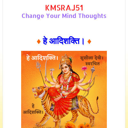
♦
हे आदिशक्ति।
♦