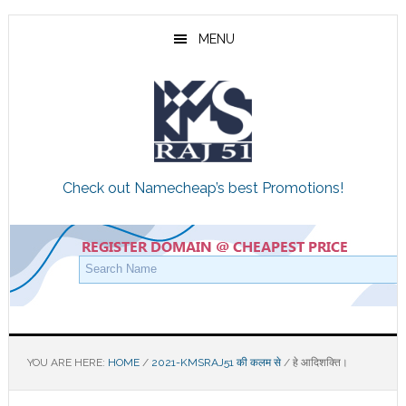
Skip
Skip
Skip
to
to
to
MENU
main
primary
footer
content
sidebar
Check out Namecheap’s best Promotions!
YOU ARE HERE:
HOME
/
2021-KMSRAJ51 की कलम से
/
हे आदिशक्ति।