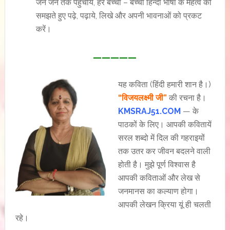
जन जन तक पहुचाये, हर बच्चा – बच्चा हिन्दी भाषा के महत्व को
समझते हुए पढ़े, पढ़ाये, लिखे और अपनी भावनाओं को प्रकट
करें।
—————
यह कविता (हिंदी हमारी शान है।)
“विजयलक्ष्मी जी”
की रचना है।
KMSRAJ51.COM
— के
पाठकों के लिए। आपकी कवितायें
सरल शब्दो में दिल की गहराइयों
तक उतर कर जीवन बदलने वाली
होती है। मुझे पूर्ण विश्वास है
आपकी कविताओं और लेख से
जनमानस का कल्याण होगा।
आपकी लेखन क्रिया यूं ही चलती
रहे।