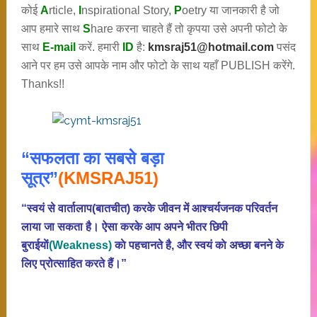
कोई
A
rticle,
I
nspirational
Story
,
P
oetry
या जानकारी है जो
आप हमारे साथ
S
hare करना चाहते हैं तो कृपया उसे अपनी फोटो के
साथ
E-mail
करें. हमारी
ID
है:
kmsraj51@hotmail.com
पसंद
आने पर हम उसे आपके नाम और फोटो के साथ यहाँ PUBLISH करेंगे.
Thanks!!
“सफलता का सबसे बड़ा
सूत्र”
(KMSRAJ51)
“स्वयं से वार्तालाप(बातचीत) करके जीवन में आश्चर्यजनक परिवर्तन
लाया जा सकता है। ऐसा करके आप अपने भीतर छिपी
बुराईयाें
(Weakness)
काे पहचानते है, और स्वयं काे अच्छा बनने के
लिए प्रोत्साहित करते हैं।”