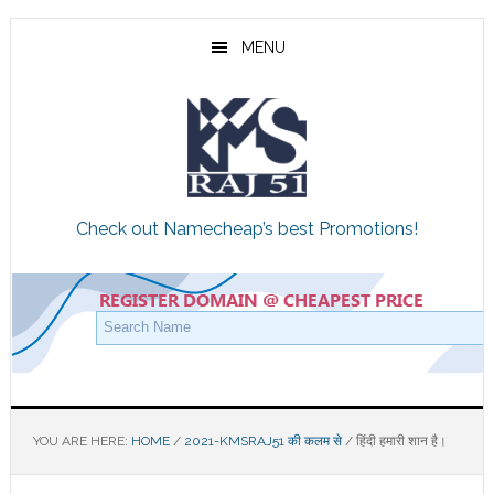
Skip
Skip
Skip
to
to
to
MENU
main
primary
footer
content
sidebar
Check out Namecheap’s best Promotions!
YOU ARE HERE:
HOME
/
2021-KMSRAJ51 की कलम से
/
हिंदी हमारी शान है।