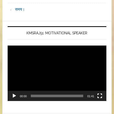
समय।
KMSRAJ51: MOTIVATIONAL SPEAKER
Video
Player
00:00
01:41