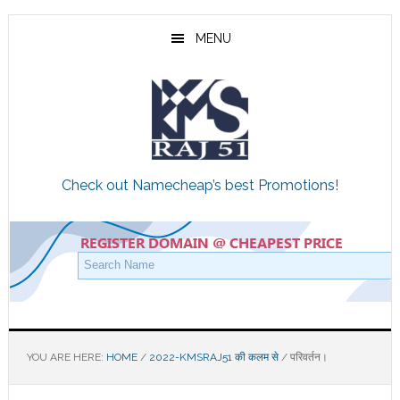
Skip
Skip
Skip
to
to
to
MENU
main
primary
footer
content
sidebar
Check out Namecheap’s best Promotions!
YOU ARE HERE:
HOME
/
2022-KMSRAJ51 की कलम से
/
परिवर्तन।