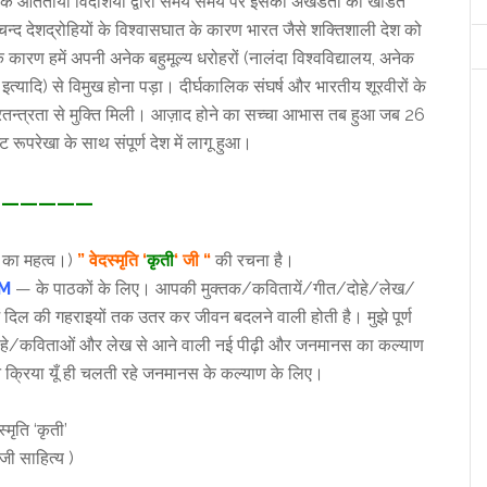
ुए अनेक आततायी विदेशियों द्वारा समय समय पर इसकी अखंडता को खंडित
्द देशद्रोहियों के विश्वासघात के कारण भारत जैसे शक्तिशाली देश को
के कारण हमें अपनी अनेक बहुमूल्य धरोहरों (नालंदा विश्वविद्यालय, अनेक
 इत्यादि) से विमुख होना पड़ा। दीर्घकालिक संघर्ष और भारतीय शूरवीरों के
न्त्रता से मुक्ति मिली। आज़ाद होने का सच्चा आभास तब हुआ जब 26
ूपरेखा के साथ संपूर्ण देश में लागू हुआ।
—————
 का महत्व।)
” वेदस्मृति ‘
कृती
‘ जी “
की रचना है।
M
— के पाठकों के लिए। आपकी मुक्तक/कवितायें/गीत/दोहे/लेख/
ं दिल की गहराइयों तक उतर कर जीवन बदलने वाली होती है। मुझे पूर्ण
दोहे/कविताओं और लेख से आने वाली नई पीढ़ी और जनमानस का कल्याण
्रिया यूँ ही चलती रहे जनमानस के कल्याण के लिए।
्मृति ‘कृती’
ेजी साहित्य )