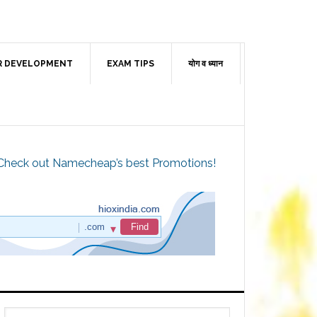
R DEVELOPMENT
EXAM TIPS
योग व ध्यान
Check out Namecheap’s best Promotions!
Primary
Search