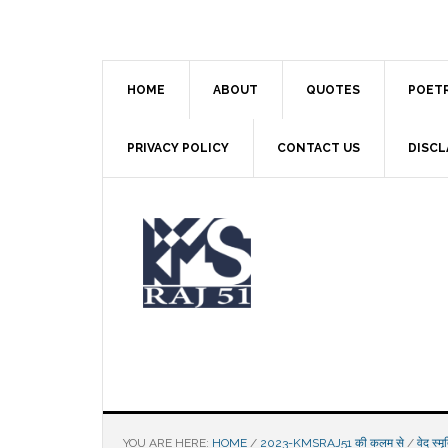
Skip
Skip
Skip
to
to
to
main
primary
footer
content
sidebar
HOME
ABOUT
QUOTES
POET
PRIVACY POLICY
CONTACT US
DISCL
YOU ARE HERE:
HOME
/
2023-KMSRAJ51 की कलम से
/
वेद स्म