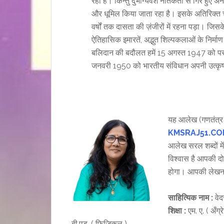
रहा है। किन्तु दुर्भाग्यवश नैतिकता से गिरे ह
और धूमिल किया जाता रहा है। इसके अतिरिक्त चन
वर्षों तक दासता की ज़ंजीरों में रहना पड़ा। जिस
ऐतिहासिक इमारतें, अद्भुत शिल्पकलाओं के निर्माण
बलिदान की बदौलत हमें 15 अगस्त 1947 को परत
जनवरी 1950 को भारतीय संविधान अपनी उत्कृष्ट र
यह आलेख (गणतंत्र
KMSRAJ51.CO
आलेख सरल शब्दों मे
विश्वास है आपकी 
होगा। आपकी लेखन क
साहित्यिक नाम :
वेदस
शिक्षा :
एम. ए. ( अँग्र
बी.एड. ( फ़िज़िकल )