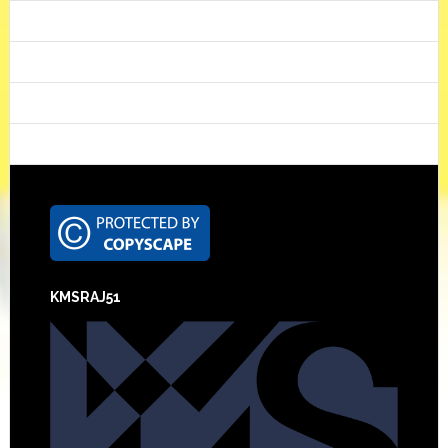
Footer
KMSRAJ51