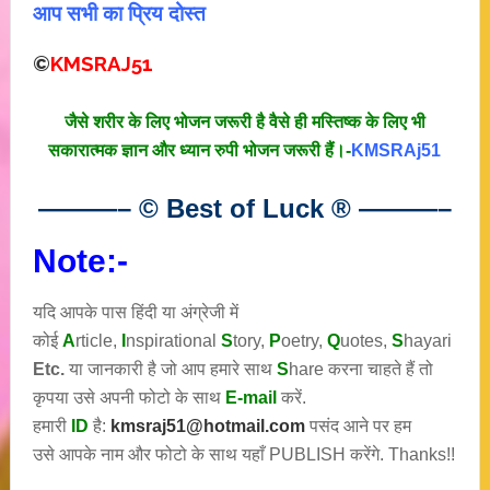
आप सभी का प्रिय दोस्त
©
KMSRAJ51
जैसे शरीर के लिए भोजन जरूरी है वैसे ही मस्तिष्क के लिए भी
सकारात्मक ज्ञान और ध्यान रुपी भोजन जरूरी हैं।-
KMSRAj51
———– © Best of Luck
®
———–
Note:-
यदि आपके पास हिंदी या अंग्रेजी में
कोई
A
rticle,
I
nspirational
S
tory
,
P
oetry,
Q
uotes,
S
hayari
Etc.
या जानकारी है जो आप हमारे साथ
S
hare करना चाहते हैं तो
कृपया उसे अपनी फोटो के साथ
E-mail
करें.
हमारी
ID
है:
kmsraj51@hotmail.com
पसंद आने पर हम
उसे आपके नाम और फोटो के साथ यहाँ PUBLISH करेंगे. Thanks!!