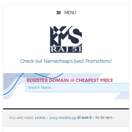
Skip
Skip
Skip
to
to
to
MENU
main
primary
footer
content
sidebar
Check out Namecheap’s best Promotions!
YOU ARE HERE:
HOME
/
2023-KMSRAJ51 की कलम से
/
मेरा देश महान।