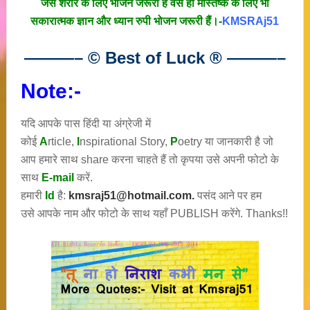
जैसे शरीर के लिए भोजन जरूरी है वैसे ही मस्तिष्क के लिए भी
सकारात्मक ज्ञान और ध्यान रुपी भोजन जरूरी हैं।-
KMSRAj51
———– © Best of Luck
®
———–
Note:-
यदि आपके पास हिंदी या अंग्रेजी में
कोई
A
rticle,
I
nspirational
Story
,
P
oetry
या जानकारी है जो
आप हमारे साथ share करना चाहते हैं तो कृपया उसे अपनी फोटो के
साथ
E-mail
करें.
हमारी
Id
है:
kmsraj51@hotmail.com.
पसंद आने पर हम
उसे आपके नाम और फोटो के साथ यहाँ PUBLISH करेंगे. Thanks!!