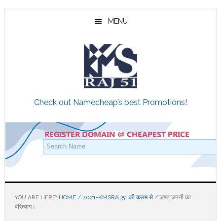
Skip
Skip
Skip
to
to
to
MENU
main
primary
footer
content
sidebar
Check out Namecheap’s best Promotions!
YOU ARE HERE:
HOME
/
2021-KMSRAJ51 की कलम से
/
जगत जननी का
परित्याग।