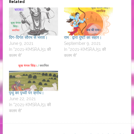
Related
दिग-दिगंत सौरभ से भरता।
राम : द्वारा दुष्टों का संहार।
June 9, 2021
September 9, 2021
In "2021-KMSRAJ51 की
In "2021-KMSRAJ51 की
कलम से"
कलम से"
पृथु का पृथ्वी पर क्रोध।
June 22, 2021
In "2021-KMSRAJ51 की
कलम से"