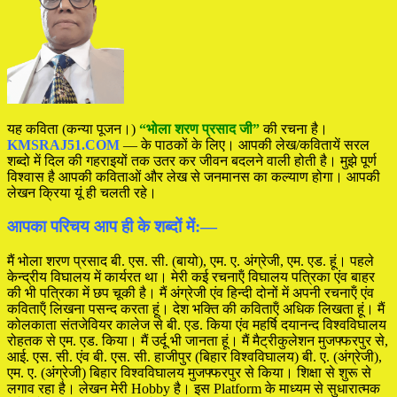
यह कविता (कन्या पूजन।)
“भोला शरण प्रसाद जी”
की रचना है।
KMSRAJ51.COM
— के पाठकों के लिए। आपकी लेख/कवितायें सरल
शब्दो में दिल की गहराइयों तक उतर कर जीवन बदलने वाली होती है। मुझे पूर्ण
विश्वास है आपकी कविताओं और लेख से जनमानस का कल्याण होगा। आपकी
लेखन क्रिया यूं ही चलती रहे।
आपका परिचय आप ही के शब्दों में:—
मैं भोला शरण प्रसाद बी. एस. सी. (बायो), एम. ए. अंग्रेजी, एम. एड. हूं। पहले
केन्द्रीय विघालय में कार्यरत था। मेरी कई रचनाऍं विघालय पत्रिका एंव बाहर
की भी पत्रिका में छप चूकी है। मैं अंग्रेजी एंव हिन्दी दोनों में अपनी रचनाऍं एंव
कविताऍं लिखना पसन्द करता हूं। देश भक्ति की कविताऍं अधिक लिखता हूं। मैं
कोलकाता संतजेवियर कालेज से बी. एड. किया एंव महर्षि दयानन्द विश्वविघालय
रोहतक से एम. एड. किया। मैं उर्दू भी जानता हूं। मैं मैट्रीकुलेशन मुजफ्फरपुर से,
आई. एस. सी. एंव बी. एस. सी. हाजीपुर (बिहार विश्वविघालय) बी. ए. (अंग्रेजी),
एम. ए. (अंग्रेजी) बिहार विश्वविघालय मुजफ्फरपुर से किया। शिक्षा से शुरू से
लगाव रहा है। लेखन मेरी Hobby है। इस Platform के माध्यम से सुधारात्मक