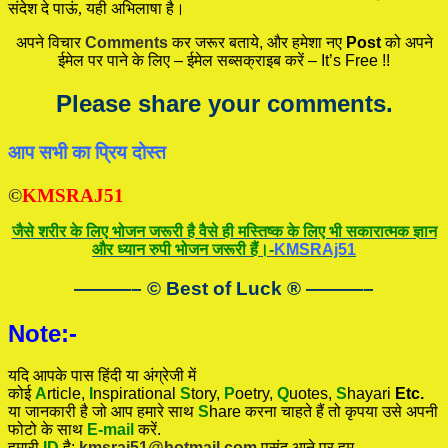
संदेश दे पाऊं, यही अभिलाषा है।
अपने विचार
Comments
कर जरूर बताये, और हमेशा नए
Post
को अपने
ईमेल पर पाने के लिए – ईमेल सब्सक्राइब करें – It’s Free !!
Please share your comments.
आप सभी का प्रिय दोस्त
©
KMSRAJ51
जैसे शरीर के लिए भोजन जरूरी है वैसे ही मस्तिष्क के लिए भी सकारात्मक ज्ञान
और ध्यान रुपी भोजन जरूरी हैं।-
KMSRAj51
———– © Best of Luck
®
———–
Note:-
यदि आपके पास हिंदी या अंग्रेजी में
कोई
A
rticle,
I
nspirational
S
tory
,
P
oetry,
Q
uotes,
S
hayari
Etc.
या जानकारी है जो आप हमारे साथ
S
hare करना चाहते हैं तो कृपया उसे अपनी
फोटो के साथ
E-mail
करें.
हमारी
ID
है:
kmsraj51@hotmail.com
पसंद आने पर हम