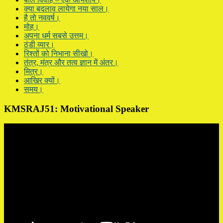
क्या बदलाव लायेगा नया साल।
है तो नववर्ष।
मोह।
अपना धर्म सबसे उत्तम।
ठंडी व्यार।
रिश्तों को निभाना सीखो।
तंत्र, मंत्र और तत्व ज्ञान में अंतर।
मित्र।
आखिर क्यों।
समय।
KMSRAJ51: Motivational Speaker
Video
Player