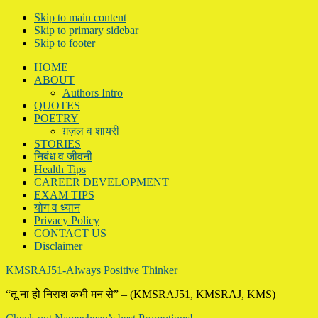
Skip to main content
Skip to primary sidebar
Skip to footer
HOME
ABOUT
Authors Intro
QUOTES
POETRY
ग़ज़ल व शायरी
STORIES
निबंध व जीवनी
Health Tips
CAREER DEVELOPMENT
EXAM TIPS
योग व ध्यान
Privacy Policy
CONTACT US
Disclaimer
KMSRAJ51-Always Positive Thinker
“तू ना हो निराश कभी मन से” – (KMSRAJ51, KMSRAJ, KMS)