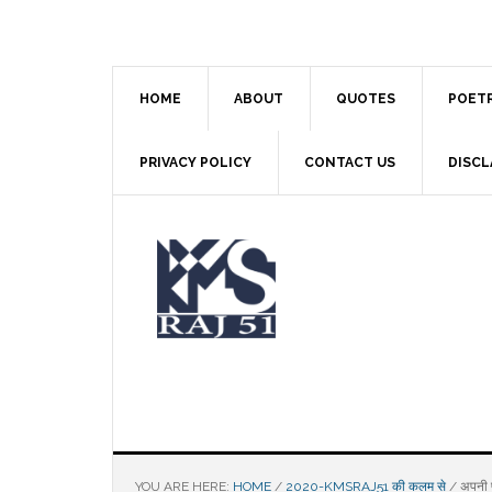
Skip
Skip
Skip
to
to
to
main
primary
footer
content
sidebar
HOME
ABOUT
QUOTES
POET
PRIVACY POLICY
CONTACT US
DISCL
YOU ARE HERE:
HOME
/
2020-KMSRAJ51 की कलम से
/
अपनी पै