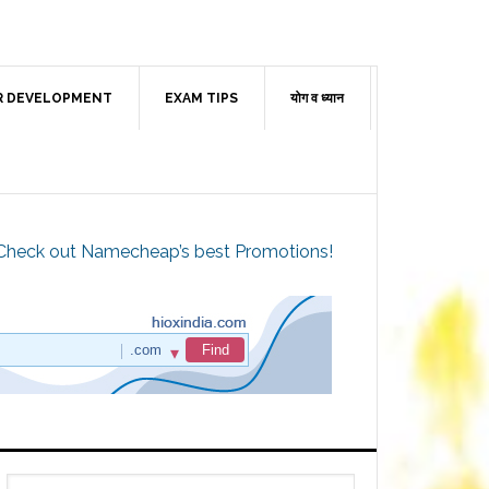
R DEVELOPMENT
EXAM TIPS
योग व ध्यान
Check out Namecheap’s best Promotions!
Primary
Search