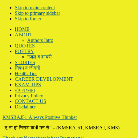
Skip to main content
Skip to primary sidebar
Skip to footer
HOME
ABOUT
Authors Intro
QUOTES
POETRY
ग़ज़ल व शायरी
STORIES
निबंध व जीवनी
Health Tips
CAREER DEVELOPMENT
EXAM TIPS
योग व ध्यान
Privacy Policy
CONTACT US
Disclaimer
KMSRAJ51-Always Positive Thinker
“तू ना हो निराश कभी मन से” – (KMSRAJ51, KMSRAJ, KMS)