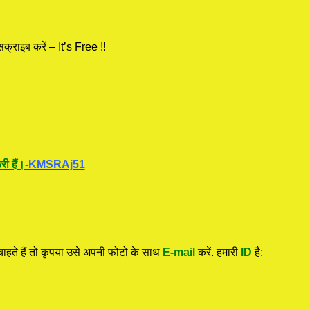
क्राइब करें – It’s Free !!
ी हैं।-
KMSRAj51
हते हैं तो कृपया उसे अपनी फोटो के साथ
E-mail
करें. हमारी
ID
है: