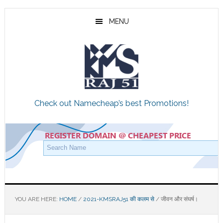
Skip
Skip
Skip
to
to
to
MENU
main
primary
footer
content
sidebar
Check out Namecheap’s best Promotions!
YOU ARE HERE:
HOME
/
2021-KMSRAJ51 की कलम से
/
जीवन और संघर्ष।