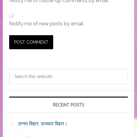
Notify me of follow-up comments by email.
Notify me of new posts by email.
Primary
Search
Sidebar
this
website
RECENT POSTS
उन्नत बिहार, उज्ज्वल बिहार।