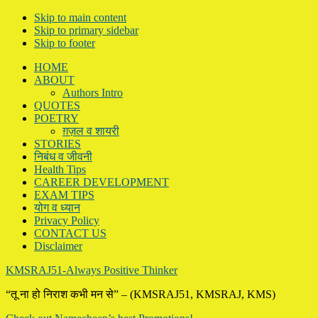
Skip to main content
Skip to primary sidebar
Skip to footer
HOME
ABOUT
Authors Intro
QUOTES
POETRY
ग़ज़ल व शायरी
STORIES
निबंध व जीवनी
Health Tips
CAREER DEVELOPMENT
EXAM TIPS
योग व ध्यान
Privacy Policy
CONTACT US
Disclaimer
KMSRAJ51-Always Positive Thinker
“तू ना हो निराश कभी मन से” – (KMSRAJ51, KMSRAJ, KMS)