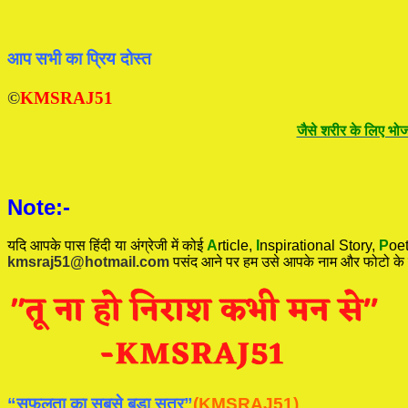
आप सभी का प्रिय दोस्त
©
KMSRAJ51
जैसे शरीर के लिए भोज
Note:-
यदि आपके पास हिंदी या अंग्रेजी में कोई
A
rticle,
I
nspirational
Story
,
P
oet
kmsraj51@hotmail.com
पसंद आने पर हम उसे आपके नाम और फोटो के
“सफलता का सबसे बड़ा सूत्र”
(KMSRAJ51)