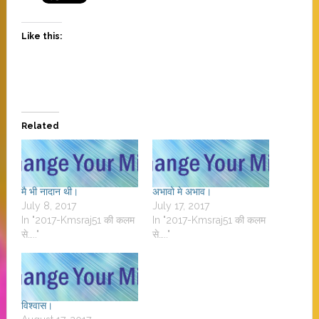
Like this:
Related
मै भी नादान थी।
अभावो मे अभाव।
July 8, 2017
July 17, 2017
In "2017-Kmsraj51 की कलम
In "2017-Kmsraj51 की कलम
से….."
से….."
विश्वास।