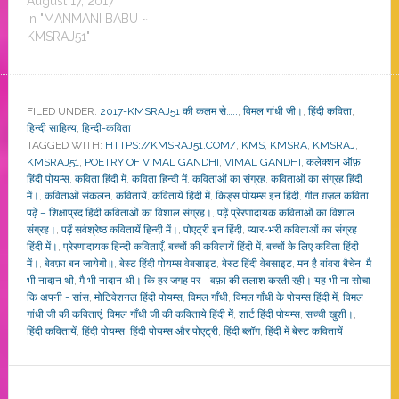
August 17, 2017
In "MANMANI BABU ~
KMSRAJ51"
FILED UNDER:
2017-KMSRAJ51 की कलम से…..
,
विमल गांधी जी।
,
हिंदी कविता
,
हिन्दी साहित्य
,
हिन्दी-कविता
TAGGED WITH:
HTTPS://KMSRAJ51.COM/
,
KMS
,
KMSRA
,
KMSRAJ
,
KMSRAJ51
,
POETRY OF VIMAL GANDHI
,
VIMAL GANDHI
,
कलेक्शन ऑफ़
हिंदी पोयम्स
,
कविता हिंदी में
,
कविता हिन्दी में
,
कविताओं का संग्रह
,
कविताओं का संग्रह हिंदी
में।
,
कविताओं संकलन
,
कवितायें
,
कवितायें हिंदी में
,
किड्स पोयम्स इन हिंदी
,
गीत ग़ज़ल कविता
,
पढ़ें – शिक्षाप्रद हिंदी कविताओं का विशाल संग्रह।
,
पढ़ें प्रेरणादायक कविताओं का विशाल
संग्रह।
,
पढ़ें सर्वश्रेष्ठ कवितायें हिन्दी में।
,
पोएट्री इन हिंदी
,
प्यार-भरी कविताओं का संग्रह
हिंदी में।
,
प्रेरणादायक हिन्दी कविताएँ
,
बच्चों की कवितायें हिंदी में
,
बच्चों के लिए कविता हिंदी
में।
,
बेवफ़ा बन जायेगी॥
,
बेस्ट हिंदी पोयम्स वेबसाइट
,
बेस्ट हिंदी वेबसाइट
,
मन है बांवरा बैचेन
,
मै
भी नादान थी
,
मै भी नादान थी। कि हर जगह पर - वफ़ा की तलाश करती रही। यह भी ना सोचा
कि अपनी - सांस
,
मोटिवेशनल हिंदी पोयम्स
,
विमल गाँधी
,
विमल गाँधी के पोयम्स हिंदी में
,
विमल
गांधी जी की कविताएं
,
विमल गाँधी जी की कविताये हिंदी में
,
शार्ट हिंदी पोयम्स
,
सच्ची खुशी।
,
हिंदी कवितायें
,
हिंदी पोयम्स
,
हिंदी पोयम्स और पोएट्री
,
हिंदी ब्लॉग
,
हिंदी में बेस्ट कवितायें