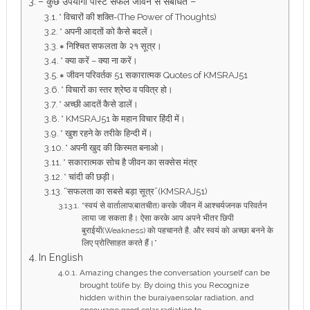
– कुछ उपयोगी पोस्ट सफल जीवन से संबंधित –
* विचारों की शक्ति-(The Power of Thoughts)
* अपनी आदतों को कैसे बदलें।
∗ निश्चित सफलता के २१ सूत्र।
* क्या करें – क्या ना करें।
∗ जीवन परिवर्तक 51 सकारात्मक Quotes of KMSRAJ51
* विचारों का स्तर श्रेष्ठ व पवित्र हो।
* अच्छी आदतें कैसे डालें।
* KMSRAJ51 के महान विचार हिंदी में।
* खुश रहने के तरीके हिन्दी में।
* अपनी खुद की किस्मत बनाओ।
* सकारात्‍मक सोच है जीवन का सक्‍सेस मंत्र
* चांदी की छड़ी।
“सफलता का सबसे बड़ा सूत्र”(KMSRAJ51)
“स्वयं से वार्तालाप(बातचीत) करके जीवन में आश्चर्यजनक परिवर्तन
लाया जा सकता है। ऐसा करके आप अपने भीतर छिपी
बुराईयाें(Weakness) काे पहचानते है, और स्वयं काे अच्छा बनने के
लिए प्रोत्सािहत करते हैं।”
In English
Amazing changes the conversation yourself can be
brought tolife by. By doing this you Recognize
hidden within the buraiyaensolar radiation, and