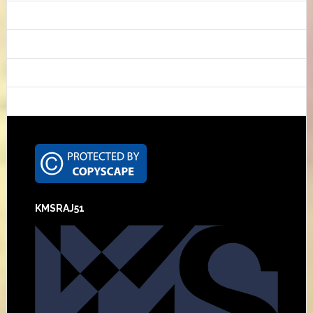
Footer
KMSRAJ51