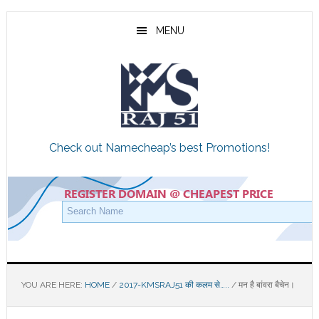
Skip
Skip
Skip
to
to
to
MENU
main
primary
footer
content
sidebar
Check out Namecheap’s best Promotions!
YOU ARE HERE:
HOME
/
2017-KMSRAJ51 की कलम से…..
/
मन है बांवरा बैचेन।