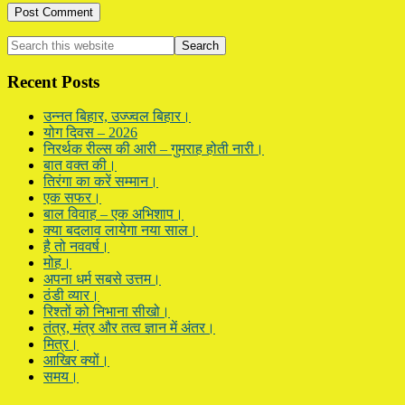
Primary
Search
this
Sidebar
website
Recent Posts
उन्नत बिहार, उज्ज्वल बिहार।
योग दिवस – 2026
निरर्थक रील्स की आरी – गुमराह होती नारी।
बात वक्त की।
तिरंगा का करें सम्मान।
एक सफर।
बाल विवाह – एक अभिशाप।
क्या बदलाव लायेगा नया साल।
है तो नववर्ष।
मोह।
अपना धर्म सबसे उत्तम।
ठंडी व्यार।
रिश्तों को निभाना सीखो।
तंत्र, मंत्र और तत्व ज्ञान में अंतर।
मित्र।
आखिर क्यों।
समय।