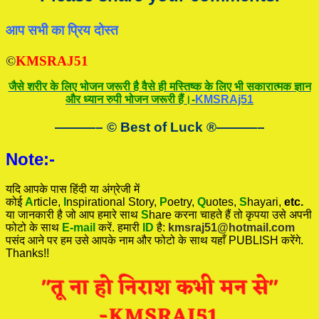
आप सभी का प्रिय दोस्त
©
KMSRAJ51
जैसे शरीर के लिए भोजन जरूरी है वैसे ही मस्तिष्क के लिए भी सकारात्मक ज्ञान
और ध्यान रुपी भोजन जरूरी हैं।-
KMSRAj51
———– © Best of Luck
®
———–
Note:-
यदि आपके पास हिंदी या अंग्रेजी में
कोई
A
rticle,
I
nspirational
Story
,
P
oetry,
Q
uotes,
S
hayari,
etc.
या जानकारी है जो आप हमारे साथ
S
hare करना चाहते हैं तो कृपया उसे अपनी
फोटो के साथ
E-mail
करें. हमारी
ID
है:
kmsraj51@hotmail.com
पसंद आने पर हम उसे आपके नाम और फोटो के साथ यहाँ PUBLISH करेंगे.
Thanks!!