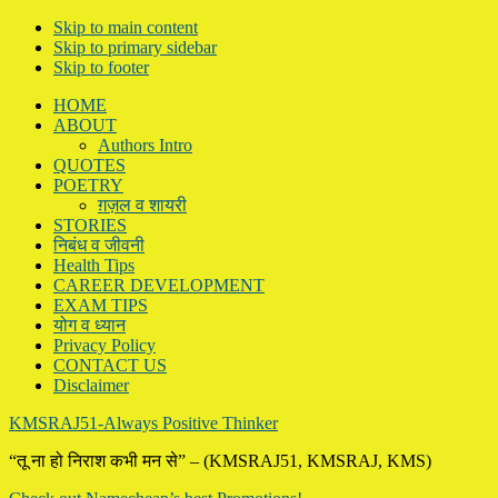
Skip to main content
Skip to primary sidebar
Skip to footer
HOME
ABOUT
Authors Intro
QUOTES
POETRY
ग़ज़ल व शायरी
STORIES
निबंध व जीवनी
Health Tips
CAREER DEVELOPMENT
EXAM TIPS
योग व ध्यान
Privacy Policy
CONTACT US
Disclaimer
KMSRAJ51-Always Positive Thinker
“तू ना हो निराश कभी मन से” – (KMSRAJ51, KMSRAJ, KMS)