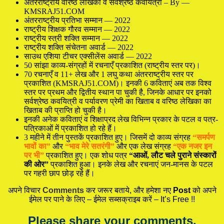
अंतरराष्ट्रीय वरिष्ठ लेखिका व सर्वश्रेष्ठ कवयित्री – By —
KMSRAJ51.COM
अंतरराष्ट्रीय प्रतिभा सम्मान — 2022
राष्ट्रीय शिक्षक गौरव सम्मान — 2022
राष्ट्रीय स्त्री शक्ति सम्मान — 2022
राष्ट्रीय शक्ति संचेतना अवार्ड — 2022
साउथ एशिया टीचर एक्सीलेंस अवार्ड — 2022
50 सांझा काव्य-संग्रहों में रचनाएँ प्रकाशित (राष्ट्रीय स्तर पर)।
70 रचनाएँ व 11+ लेख और 1 लघु कथा अंतरराष्ट्रीय स्तर पर
प्रकाशित (KMSRAJ51.COM)। इनकी 6 कविताएं अब तक विश्व
स्तर पर प्रथम और द्वितीय स्थान पा चुकी है, जिनके आधार पर इनको
सर्वश्रेष्ठ कवयित्री व पर्यावरण प्रेमी का खिताब व वरिष्ठ लेखिका का
खिताब की प्राप्ति हो चुकी है।
इनकी अनेक कविताएं व शिक्षाप्रद लेख विभिन्न प्रकार के पटल व पत्र-
पत्रिकाओं में प्रकाशित हो रहे हैं।
3 महीने में तीन पुस्तकें प्रकाशित हुए। जिसमें दो काव्य संग्रह
“समर्पण
भावों का”
और
“भाव मेरे सतरंगी”
और एक लेख संग्रह
“एक नजर इन
पर भी”
प्रकाशित हुए। एक शोध पत्र
“आओं, लौट चले पुराने संस्कारों
की ओर”
प्रकाशित हुआ। इनके लेख और रचनाएं जन-मानस के पटल
पर गहरी छाप छोड़ रहे हैं।
अपने विचार
Comments
कर जरूर बताये, और हमेशा नए
Post
को अपने
ईमेल पर पाने के लिए – ईमेल सब्सक्राइब करें – It’s Free !!
Please share your comments.