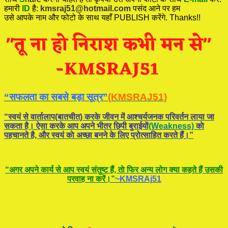
हमारी
ID
है:
kmsraj51@hotmail.com
पसंद आने पर हम
उसे आपके नाम और फोटो के साथ यहाँ PUBLISH करेंगे. Thanks!!
“सफलता का सबसे बड़ा सूत्र”
(KMSRAJ51)
“स्वयं से वार्तालाप(बातचीत) करके जीवन में आश्चर्यजनक परिवर्तन लाया जा
सकता है। ऐसा करके आप अपने भीतर छिपी बुराईयाें
(Weakness)
काे
पहचानते है, और स्वयं काे अच्छा बनने के लिए प्रोत्साहित करते हैं।”
“अगर अपने कार्य से आप स्वयं संतुष्ट हैं, ताे फिर अन्य लोग क्या कहते हैं उसकी
परवाह ना करें।”
~KMSRAj51