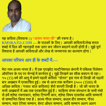
यह कविता (विश्वास।)
“अजय नायर जी”
की रचना है।
KMSRAJ51.COM
— के पाठकों के लिए। आपकी कवितायें/लेख सरल
शब्दो में दिल की गहराइयों तक उतर कर जीवन बदलने वाली होती है। मुझे पूर्ण
विश्वास है आपकी कविताओं और लेख से जनमानस का कल्याण होगा।
आपका परिचय आप ही के शब्दों में:—
मेरा नाम अजय नायर है। मैं एक प्राइवेट मल्टीनेशनल कंपनी में पब्लिक रिलेशन
ऑफीसर के पद पर चेन्नई में कार्यरत हूं। मुझे लिखने का शौक बचपन से रहा।
१५ (15) वर्ष की आयु में हमने पहली कविता “दोस्त” इस नाम से लिखी जो पहली
बार अखबार में प्रकाशित हुई। तब से आज तक करीबन ३५०० (3500) से
अधिक कविता / गजल/ बाल कविताएं/ शेरो शायरी लिखी है। जो की भारत के
सभी अखबारों में अब तक प्रकाशित हुई है। साहित्य संगम संस्थान के सभी मंचो
से हमें श्रेष्ठ रचनाकार, श्रेष्ठ टिप्पणी कार, श्रेष्ठ विषय प्रवर्तक आदि सम्मानों
से सम्मानित किया गया है। काव्य गौरव सम्मान, कलम वीर सम्मान, गौरव
सम्मान, मदर टेरेसा सम्मान, बेस्ट ऑथर सम्मान, आदि सम्मान अलग अलग