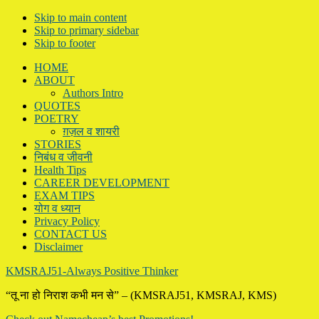
Skip to main content
Skip to primary sidebar
Skip to footer
HOME
ABOUT
Authors Intro
QUOTES
POETRY
ग़ज़ल व शायरी
STORIES
निबंध व जीवनी
Health Tips
CAREER DEVELOPMENT
EXAM TIPS
योग व ध्यान
Privacy Policy
CONTACT US
Disclaimer
KMSRAJ51-Always Positive Thinker
“तू ना हो निराश कभी मन से” – (KMSRAJ51, KMSRAJ, KMS)