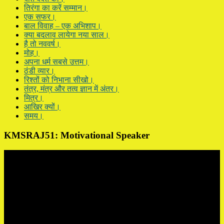
तिरंगा का करें सम्मान।
एक सफर।
बाल विवाह – एक अभिशाप।
क्या बदलाव लायेगा नया साल।
है तो नववर्ष।
मोह।
अपना धर्म सबसे उत्तम।
ठंडी व्यार।
रिश्तों को निभाना सीखो।
तंत्र, मंत्र और तत्व ज्ञान में अंतर।
मित्र।
आखिर क्यों।
समय।
KMSRAJ51: Motivational Speaker
Video
Player