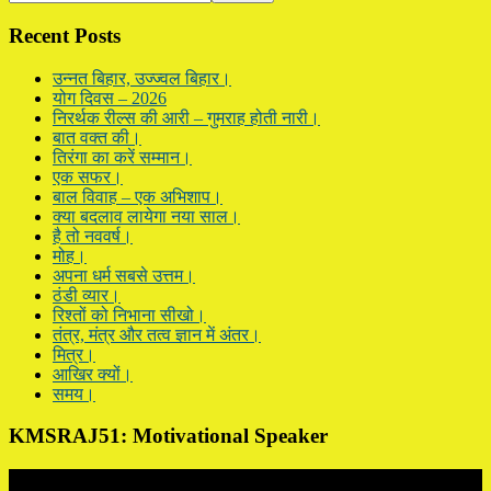
this
Sidebar
website
Recent Posts
उन्नत बिहार, उज्ज्वल बिहार।
योग दिवस – 2026
निरर्थक रील्स की आरी – गुमराह होती नारी।
बात वक्त की।
तिरंगा का करें सम्मान।
एक सफर।
बाल विवाह – एक अभिशाप।
क्या बदलाव लायेगा नया साल।
है तो नववर्ष।
मोह।
अपना धर्म सबसे उत्तम।
ठंडी व्यार।
रिश्तों को निभाना सीखो।
तंत्र, मंत्र और तत्व ज्ञान में अंतर।
मित्र।
आखिर क्यों।
समय।
KMSRAJ51: Motivational Speaker
Video