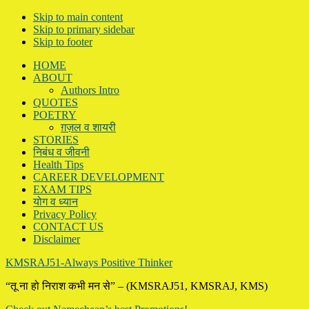
Skip to main content
Skip to primary sidebar
Skip to footer
HOME
ABOUT
Authors Intro
QUOTES
POETRY
ग़ज़ल व शायरी
STORIES
निबंध व जीवनी
Health Tips
CAREER DEVELOPMENT
EXAM TIPS
योग व ध्यान
Privacy Policy
CONTACT US
Disclaimer
KMSRAJ51-Always Positive Thinker
“तू ना हो निराश कभी मन से” – (KMSRAJ51, KMSRAJ, KMS)