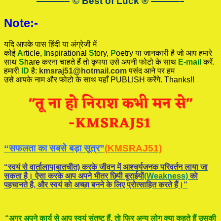
———– © Best of Luck
®
———–
Note:-
यदि आपके पास हिंदी या अंग्रेजी में
कोई
A
rticle,
I
nspirational
S
tory
,
P
oetry
या जानकारी है जो आप हमारे
साथ
S
hare करना चाहते हैं तो कृपया उसे अपनी फोटो के साथ
E-mail
करें.
हमारी
ID
है:
kmsraj51@hotmail.com
पसंद आने पर हम
उसे आपके नाम और फोटो के साथ यहाँ PUBLISH करेंगे. Thanks!!
“सफलता का सबसे बड़ा सूत्र”
(KMSRAJ51)
“स्वयं से वार्तालाप(बातचीत) करके जीवन में आश्चर्यजनक परिवर्तन लाया जा
सकता है। ऐसा करके आप अपने भीतर छिपी बुराईयाें
(Weakness)
काे
पहचानते है, और स्वयं काे अच्छा बनने के लिए प्रोत्साहित करते हैं।”
“अगर अपने कार्य से आप स्वयं संतुष्ट हैं, ताे फिर अन्य लोग क्या कहते हैं उसकी