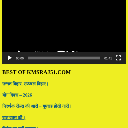
Player
00:00
01:41
BEST OF KMSRAJ51.COM
उन्नत बिहार, उज्ज्वल बिहार।
योग दिवस – 2026
निरर्थक रील्स की आरी – गुमराह होती नारी।
बात वक्त की।