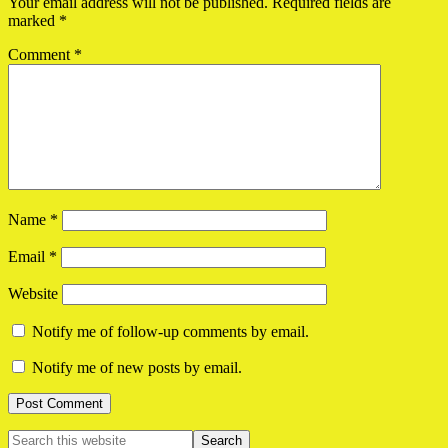
Your email address will not be published.
Required fields are
marked
*
Comment
*
Name
*
Email
*
Website
Notify me of follow-up comments by email.
Notify me of new posts by email.
Primary
Search