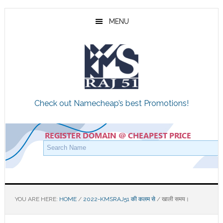
Skip
Skip
Skip
to
to
to
MENU
main
primary
footer
content
sidebar
Check out Namecheap’s best Promotions!
YOU ARE HERE:
HOME
/
2022-KMSRAJ51 की कलम से
/
खाली समय।