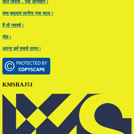
बाल विवाह – एक अभिशाप।
क्या बदलाव लायेगा नया साल।
है तो नववर्ष।
मोह।
अपना धर्म सबसे उत्तम।
Footer
KMSRAJ51