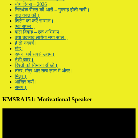
योग दिवस – 2026
निरर्थक रील्स की आरी – गुमराह होती नारी।
बात वक्त की।
तिरंगा का करें सम्मान।
एक सफर।
बाल विवाह – एक अभिशाप।
क्या बदलाव लायेगा नया साल।
है तो नववर्ष।
मोह।
अपना धर्म सबसे उत्तम।
ठंडी व्यार।
रिश्तों को निभाना सीखो।
तंत्र, मंत्र और तत्व ज्ञान में अंतर।
मित्र।
आखिर क्यों।
समय।
KMSRAJ51: Motivational Speaker
Video
Player