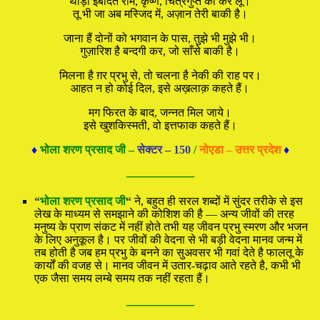
थोड़ी इबादत राम, कृष्ण, चित्रगुप्त की कर लूं।
तू भी जा अब मस्जिद में, अज़ान तेरी बाकी है।
जाना हैं दोनों को भगवान के पास, तुझे भी मुझे भी।
गुज़ारिश है बन्दगी कर, जो साँसे बाकी है।
मिलना है ग़र प्रभु से, तो चलना है नेकी की राह पर।
आहत न हो कोई दिल, इसे अख़लाक़ कहते हैं।
मग फिरत के बाद, जन्नत मिल जाये।
इसे खुशकिस्मती, वो इत्तफाक कहते हैं।
♦
भोला शरण प्रसाद जी –
सेक्टर – 150
/
नोएडा – उत्तर प्रदेश
♦
—————
“
भोला शरण प्रसाद जी
“
ने, बहुत ही सरल शब्दों में सुंदर तरीके से इस
लेख के माध्यम से समझाने की कोशिश की है — अन्‍य जीवों की तरह
मनुष्य के प्राण संकट में नहीं होते तभी यह जीवन प्रभु स्मरण और भजन
के लिए अनुकूल है। पर जीवों की वेदना से भी बड़ी वेदना मानव जन्म में
तब होती है जब हम प्रभु के बनने का सुअवसर भी गवां देते है फालतू के
कार्यों की वजह से। मानव जीवन में उतार-चढ़ाव आते रहते है, कभी भी
एक जैसा समय लम्बे समय तक नहीं रहता हैं।
—————