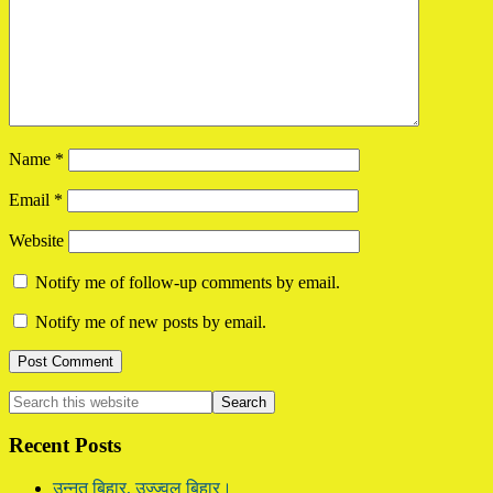
Name
*
Email
*
Website
Notify me of follow-up comments by email.
Notify me of new posts by email.
Primary
Search
this
Sidebar
website
Recent Posts
उन्नत बिहार, उज्ज्वल बिहार।