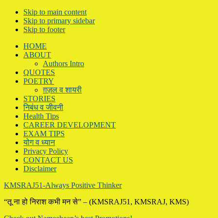
Skip to main content
Skip to primary sidebar
Skip to footer
HOME
ABOUT
Authors Intro
QUOTES
POETRY
ग़ज़ल व शायरी
STORIES
निबंध व जीवनी
Health Tips
CAREER DEVELOPMENT
EXAM TIPS
योग व ध्यान
Privacy Policy
CONTACT US
Disclaimer
KMSRAJ51-Always Positive Thinker
“तू ना हो निराश कभी मन से” – (KMSRAJ51, KMSRAJ, KMS)