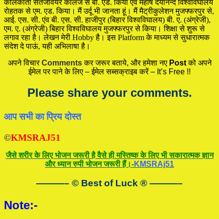
कोलकाता संतजेवियर कालेज से बी. एड. किया एंव महर्षि दयानन्द विश्वविघालय
रोहतक से एम. एड. किया। मैं उर्दू भी जानता हूं। मैं मैट्रीकुलेशन मुजफ्फरपुर से,
आई. एस. सी. एंव बी. एस. सी. हाजीपुर (बिहार विश्वविघालय) बी. ए. (अंग्रेजी),
एम. ए. (अंग्रेजी) बिहार विश्वविघालय मुजफ्फरपुर से किया। शिक्षा से शुरू से
लगाव रहा है। लेखन मेरी Hobby है। इस Platform के माध्यम से सुधारात्मक
संदेश दे पाऊं, यही अभिलाषा है।
अपने विचार
Comments
कर जरूर बताये, और हमेशा नए
Post
को अपने
ईमेल पर पाने के लिए – ईमेल सब्सक्राइब करें – It’s Free !!
Please share your comments.
आप सभी का प्रिय दोस्त
©
KMSRAJ51
जैसे शरीर के लिए भोजन जरूरी है वैसे ही मस्तिष्क के लिए भी सकारात्मक ज्ञान
और ध्यान रुपी भोजन जरूरी हैं।-
KMSRAj51
———– © Best of Luck
®
———–
Note:-