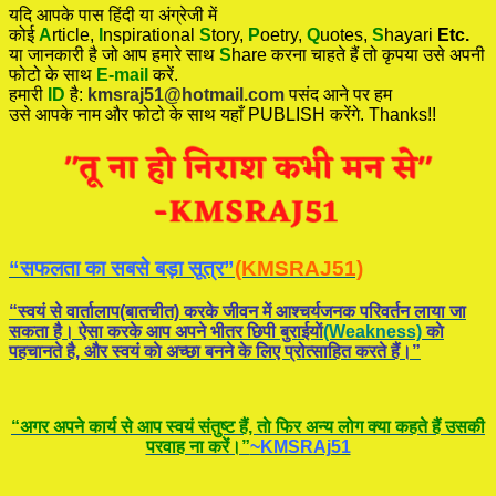
यदि आपके पास हिंदी या अंग्रेजी में
कोई
A
rticle,
I
nspirational
S
tory
,
P
oetry,
Q
uotes,
S
hayari
Etc.
या जानकारी है जो आप हमारे साथ
S
hare करना चाहते हैं तो कृपया उसे अपनी
फोटो के साथ
E-mail
करें.
हमारी
ID
है:
kmsraj51@hotmail.com
पसंद आने पर हम
उसे आपके नाम और फोटो के साथ यहाँ PUBLISH करेंगे. Thanks!!
“सफलता का सबसे बड़ा सूत्र”
(KMSRAJ51)
“स्वयं से वार्तालाप(बातचीत) करके जीवन में आश्चर्यजनक परिवर्तन लाया जा
सकता है। ऐसा करके आप अपने भीतर छिपी बुराईयाें
(Weakness)
काे
पहचानते है, और स्वयं काे अच्छा बनने के लिए प्रोत्साहित करते हैं।”
“अगर अपने कार्य से आप स्वयं संतुष्ट हैं, ताे फिर अन्य लोग क्या कहते हैं उसकी
परवाह ना करें।”
~KMSRAj51