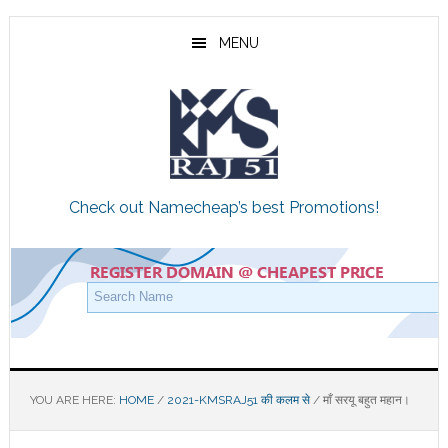
Skip
Skip
Skip
to
to
to
MENU
main
primary
footer
content
sidebar
Check out Namecheap’s best Promotions!
YOU ARE HERE:
HOME
/
2021-KMSRAJ51 की कलम से
/
माँ सरयू बहुत महान।