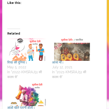
Like this:
Related
विरह की दुनिया।
आजा माँ।
May 5, 2022
July 12, 2021
In "2022-KMSRAJ51 की
In "2021-KMSRAJ51 की
कलम से"
कलम से"
आओ खेले पुरानी होली।