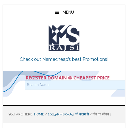
Skip
Skip
Skip
to
to
to
MENU
main
primary
footer
content
sidebar
Check out Namecheap’s best Promotions!
YOU ARE HERE:
HOME
/
2023-KMSRAJ51 की कलम से
/
गाँव का जीवन।