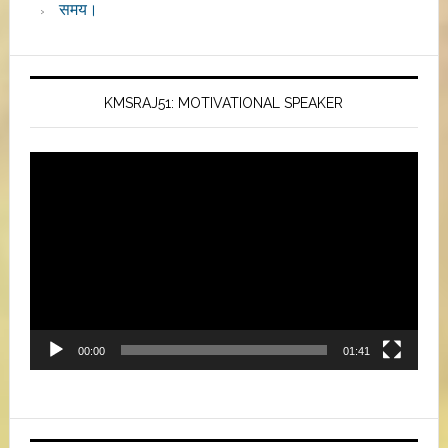
समय।
KMSRAJ51: MOTIVATIONAL SPEAKER
Video
Player
00:00
01:41