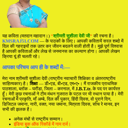
यह कविता (मतदान महादान।)
“
श्रीमती
सुशीला देवी जी
“
की रचना है।
KMSRAJ51.COM
— के पाठकों के लिए। आपकी कवितायें सरल शब्दो में
दिल की गहराइयों तक उतर कर जीवन बदलने वाली होती है। मुझे पूर्ण विश्वास
है आपकी कविताओं और लेख से जनमानस का कल्याण होगा। आपकी लेखन
क्रिया यूं ही चलती रहे।
आपका परिचय आप ही के शब्दों में:—
मेरा नाम श्रीमती सुशीला देवी (राष्ट्रीय नवाचारी शिक्षिका व अंतरराष्ट्रीय
साहित्यकार) है।
शिक्षा
— डी•एड, बी•एड, एम•ए•। मैं राजकीय प्राथमिक
पाठशाला, ब्लॉक – घरौंडा, जिला – करनाल, में
J.B.T.tr.
के पद पर कार्यरत
हूँ। मेरी कुछ रचनाओं ने टीम मंथन गुजरात के पटल पर भी स्थान पाया है। मेरी
रचनाओं में प्रकृति, माँ अम्बे, दिल की पुकार, हिंदी दिवस, वो पुराने दिन,
डिजिटल जमाना, नारी, वक्त, नया जमाना, मित्रता दिवस, सोच रे मानव, इन
सभी की झलक है।
अनेक मंचों से राष्ट्रीय सम्मान।
इंडिया बुक ऑफ रिकॉर्ड में नाम दर्ज।