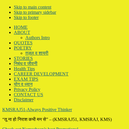
Skip to main content
Skip to primary sidebar
Skip to footer
HOME
ABOUT
Authors Intro
QUOTES
POETRY
ग़ज़ल व शायरी
STORIES
निबंध व जीवनी
Health Tips
CAREER DEVELOPMENT
EXAM TIPS
योग व ध्यान
Privacy Policy
CONTACT US
Disclaimer
KMSRAJ51-Always Positive Thinker
“तू ना हो निराश कभी मन से” – (KMSRAJ51, KMSRAJ, KMS)