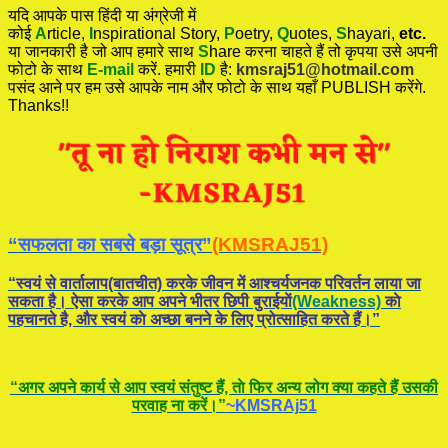
यदि आपके पास हिंदी या अंग्रेजी में
कोई
A
rticle,
I
nspirational
Story
,
P
oetry,
Q
uotes,
S
hayari,
etc.
या जानकारी है जो आप हमारे साथ
S
hare करना चाहते हैं तो कृपया उसे अपनी
फोटो के साथ
E-mail
करें. हमारी
ID
है:
kmsraj51@hotmail.com
पसंद आने पर हम उसे आपके नाम और फोटो के साथ यहाँ PUBLISH करेंगे.
Thanks!!
“सफलता का सबसे बड़ा सूत्र”
(KMSRAJ51)
“स्वयं से वार्तालाप(बातचीत) करके जीवन में आश्चर्यजनक परिवर्तन लाया जा
सकता है। ऐसा करके आप अपने भीतर छिपी बुराईयाें
(Weakness)
काे
पहचानते है, और स्वयं काे अच्छा बनने के लिए प्रोत्साहित करते हैं।”
“अगर अपने कार्य से आप स्वयं संतुष्ट हैं, ताे फिर अन्य लोग क्या कहते हैं उसकी
परवाह ना करें।”
~KMSRAj51