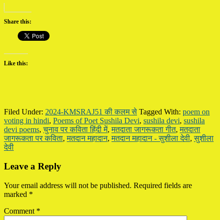
Share this:
Like this:
Filed Under:
2024-KMSRAJ51 की कलम से
Tagged With:
poem on
voting in hindi
,
Poems of Poet Sushila Devi
,
sushila devi
,
sushila
devi poems
,
चुनाव पर कविता हिंदी में
,
मतदाता जागरूकता गीत
,
मतदाता
जागरूकता पर कविता
,
मतदान महादान
,
मतदान महादान - सुशीला देवी
,
सुशीला
देवी
Reader
Leave a Reply
Interactions
Your email address will not be published.
Required fields are
marked
*
Comment
*