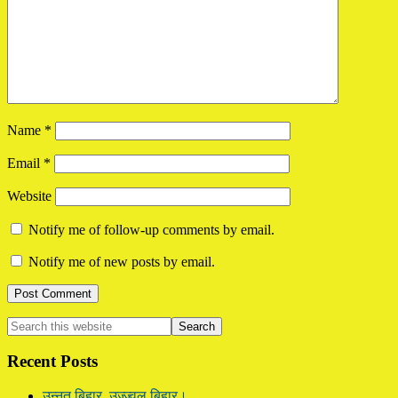
Name
*
Email
*
Website
Notify me of follow-up comments by email.
Notify me of new posts by email.
Primary
Search
this
Sidebar
website
Recent Posts
उन्नत बिहार, उज्ज्वल बिहार।