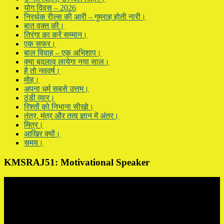
योग दिवस – 2026
निरर्थक रील्स की आरी – गुमराह होती नारी।
बात वक्त की।
तिरंगा का करें सम्मान।
एक सफर।
बाल विवाह – एक अभिशाप।
क्या बदलाव लायेगा नया साल।
है तो नववर्ष।
मोह।
अपना धर्म सबसे उत्तम।
ठंडी व्यार।
रिश्तों को निभाना सीखो।
तंत्र, मंत्र और तत्व ज्ञान में अंतर।
मित्र।
आखिर क्यों।
समय।
KMSRAJ51: Motivational Speaker
Video
Player