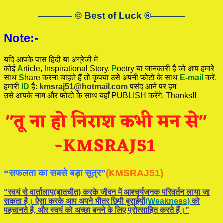
———– © Best of Luck
®
———–
Note:-
यदि आपके पास हिंदी या अंग्रेजी में
कोई
A
rticle,
I
nspirational
Story
,
P
oetry
या जानकारी है जो आप हमारे
साथ
S
hare करना चाहते हैं तो कृपया उसे अपनी फोटो के साथ
E-mail
करें.
हमारी
ID
है:
kmsraj51@hotmail.com
पसंद आने पर हम
उसे आपके नाम और फोटो के साथ यहाँ PUBLISH करेंगे. Thanks!!
“सफलता का सबसे बड़ा सूत्र”
(KMSRAJ51)
“स्वयं से वार्तालाप(बातचीत) करके जीवन में आश्चर्यजनक परिवर्तन लाया जा
सकता है। ऐसा करके आप अपने भीतर छिपी बुराईयाें
(Weakness)
काे
पहचानते है, और स्वयं काे अच्छा बनने के लिए प्रोत्साहित करते हैं।”