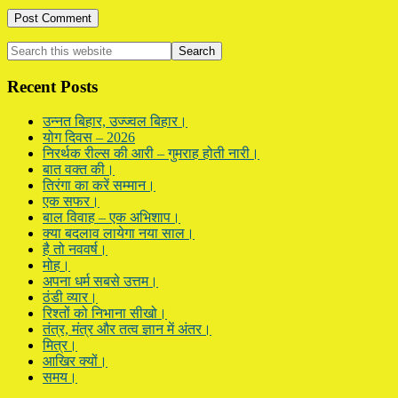
Primary
Search
this
Sidebar
website
Recent Posts
उन्नत बिहार, उज्ज्वल बिहार।
योग दिवस – 2026
निरर्थक रील्स की आरी – गुमराह होती नारी।
बात वक्त की।
तिरंगा का करें सम्मान।
एक सफर।
बाल विवाह – एक अभिशाप।
क्या बदलाव लायेगा नया साल।
है तो नववर्ष।
मोह।
अपना धर्म सबसे उत्तम।
ठंडी व्यार।
रिश्तों को निभाना सीखो।
तंत्र, मंत्र और तत्व ज्ञान में अंतर।
मित्र।
आखिर क्यों।
समय।