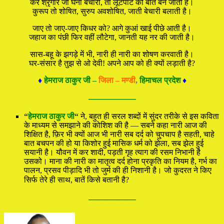
करे श्रृंगार जो घना बेचारी, तो लूटपाट की बात बन जाती है।
कुरूप तो शोषित, सुरुप अवशोषित, जाती बेचारी बलाती है।
जाए तो जाए-जाए किधर को? आगे कुआं खाई पीछे आती है।
जहाज का पंछी फिर वहीं लौटेगा, जानती यह नर की जाती है।
सास-बहू के झगड़े में भी, नारी ही नारी का शोषण करवाती है।
घर-संसार है तुझ से ओ देवी! अपने आप को ही क्यों लड़ाती है?
♦
हेमराज ठाकुर जी –
जिला – मण्डी
,
हिमाचल प्रदेश
♦
—————
“
हेमराज ठाकुर जी
“
ने, बहुत ही सरल शब्दों में सुंदर तरीके से इस कविता
के माध्यम से समझाने की कोशिश की है — सबने कहा नारी आज की
शिक्षित है, फ़िर भी क्यों आज भी नारी सब दर्द को चु्पचाप है सहती, चाहे
बात बचपन की हो या किशोर हुई मासिक धर्म को झेला, सब झेल हुई
सयानी है। यौवन में कर शादी, पड़ती गृह त्याग की रसम निभानी है
उसको। माना की नारी का मातृत्व दर्द होना प्रकृति का नियम है, गर्भ का
पालन, प्रसव पीड़ादि भी तो जुर्म की ही निशानी है। जो कुदरत ने किए
सिर्फ तेरे ही साथ, बातें किसे बतानी है?
—————