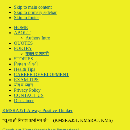
Skip to main content
Skip to primary sidebar
Skip to footer
HOME
ABOUT
Authors Intro
QUOTES
POETRY
ग़ज़ल व शायरी
STORIES
निबंध व जीवनी
Health Tips
CAREER DEVELOPMENT
EXAM TIPS
योग व ध्यान
Privacy Policy
CONTACT US
Disclaimer
KMSRAJ51-Always Positive Thinker
“तू ना हो निराश कभी मन से” – (KMSRAJ51, KMSRAJ, KMS)