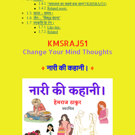
“सफलता का सबसे बड़ा सूत्र”(KMSRAJ51)
Related posts:
काल – समय।
जैन – "विशुद्ध वंदना"
प्रकृति के रंग।
Like this:
Related
♦
नारी की कहानी।
♦