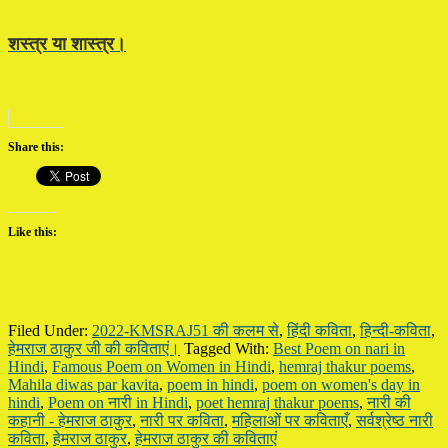
शस्त्र या शास्त्र।
Share this:
Like this:
Filed Under:
2022-KMSRAJ51 की कलम से
,
हिंदी कविता
,
हिन्दी-कविता
,
हेमराज ठाकुर जी की कविताएं।
Tagged With:
Best Poem on nari in
Hindi
,
Famous Poem on Women in Hindi
,
hemraj thakur poems
,
Mahila diwas par kavita
,
poem in hindi
,
poem on women's day in
hindi
,
Poem on नारी in Hindi
,
poet hemraj thakur poems
,
नारी की
कहानी - हेमराज ठाकुर
,
नारी पर कविता
,
महिलाओं पर कविताएँ
,
सर्वश्रेष्ठ नारी
कविता
,
हेमराज ठाकुर
,
हेमराज ठाकुर की कविताएं