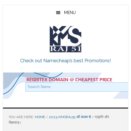
Skip
Skip
Skip
to
to
to
MENU
main
primary
footer
content
sidebar
Check out Namecheap’s best Promotions!
YOU ARE HERE:
HOME
/
2023-KMSRAJ51 की कलम से
/
प्रकृति और
खिलवाड़।