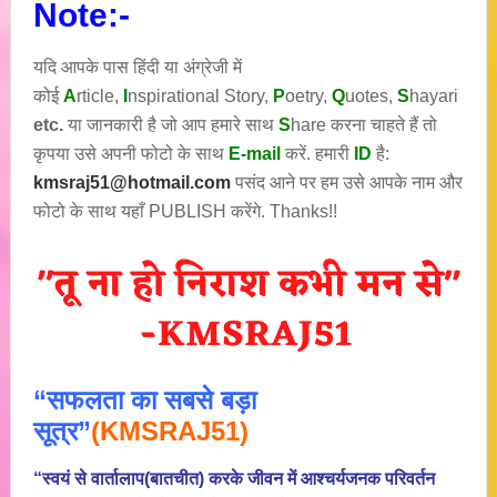
Note:-
यदि आपके पास हिंदी या अंग्रेजी में
कोई
A
rticle,
I
nspirational
Story
,
P
oetry,
Q
uotes,
S
hayari
etc.
या जानकारी है जो आप हमारे साथ
S
hare करना चाहते हैं तो
कृपया उसे अपनी फोटो के साथ
E-mail
करें. हमारी
ID
है:
kmsraj51@hotmail.com
पसंद आने पर हम उसे आपके नाम और
फोटो के साथ यहाँ PUBLISH करेंगे. Thanks!!
“सफलता का सबसे बड़ा
सूत्र”
(KMSRAJ51)
“स्वयं से वार्तालाप(बातचीत) करके जीवन में आश्चर्यजनक परिवर्तन