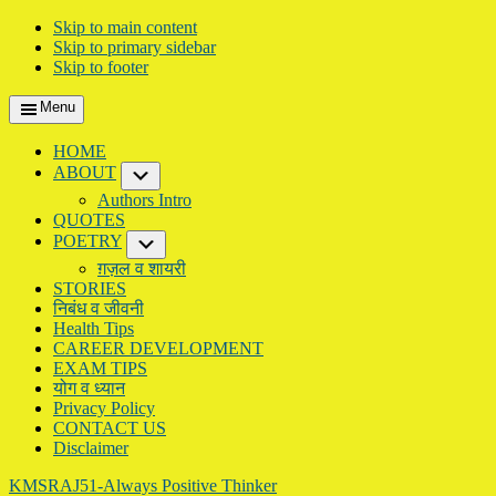
Skip to main content
Skip to primary sidebar
Skip to footer
Menu
HOME
ABOUT
Submenu
Authors Intro
QUOTES
POETRY
Submenu
ग़ज़ल व शायरी
STORIES
निबंध व जीवनी
Health Tips
CAREER DEVELOPMENT
EXAM TIPS
योग व ध्यान
Privacy Policy
CONTACT US
Disclaimer
KMSRAJ51-Always Positive Thinker