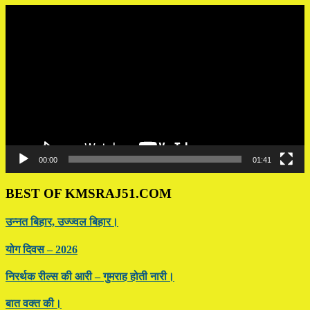
Video
Player
00:00
01:41
BEST OF KMSRAJ51.COM
उन्नत बिहार, उज्ज्वल बिहार।
योग दिवस – 2026
निरर्थक रील्स की आरी – गुमराह होती नारी।
बात वक्त की।