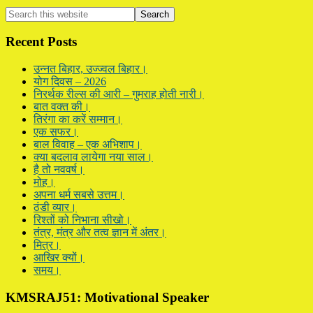
Primary
Search
this
Sidebar
website
Recent Posts
उन्नत बिहार, उज्ज्वल बिहार।
योग दिवस – 2026
निरर्थक रील्स की आरी – गुमराह होती नारी।
बात वक्त की।
तिरंगा का करें सम्मान।
एक सफर।
बाल विवाह – एक अभिशाप।
क्या बदलाव लायेगा नया साल।
है तो नववर्ष।
मोह।
अपना धर्म सबसे उत्तम।
ठंडी व्यार।
रिश्तों को निभाना सीखो।
तंत्र, मंत्र और तत्व ज्ञान में अंतर।
मित्र।
आखिर क्यों।
समय।
KMSRAJ51: Motivational Speaker