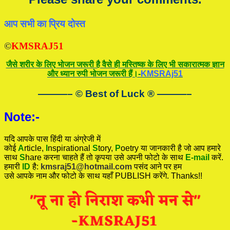
आप सभी का प्रिय दोस्त
©
KMSRAJ51
जैसे शरीर के लिए भोजन जरूरी है वैसे ही मस्तिष्क के लिए भी सकारात्मक ज्ञान
और ध्यान रुपी भोजन जरूरी हैं।-
KMSRAj51
———– © Best of Luck
®
———–
Note:-
यदि आपके पास हिंदी या अंग्रेजी में
कोई
A
rticle,
I
nspirational
S
tory
,
P
oetry
या जानकारी है जो आप हमारे
साथ
S
hare करना चाहते हैं तो कृपया उसे अपनी फोटो के साथ
E-mail
करें.
हमारी
ID
है:
kmsraj51@hotmail.com
पसंद आने पर हम
उसे आपके नाम और फोटो के साथ यहाँ PUBLISH करेंगे. Thanks!!