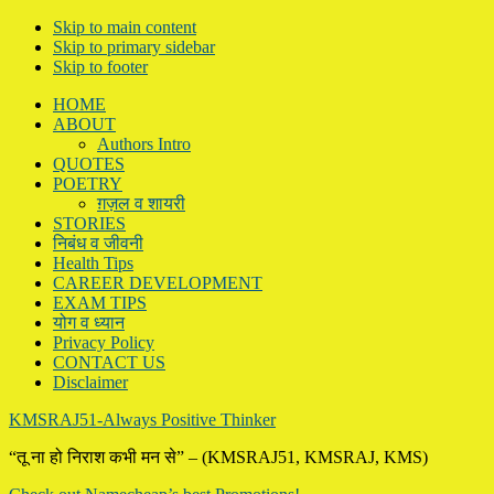
Skip to main content
Skip to primary sidebar
Skip to footer
HOME
ABOUT
Authors Intro
QUOTES
POETRY
ग़ज़ल व शायरी
STORIES
निबंध व जीवनी
Health Tips
CAREER DEVELOPMENT
EXAM TIPS
योग व ध्यान
Privacy Policy
CONTACT US
Disclaimer
KMSRAJ51-Always Positive Thinker
“तू ना हो निराश कभी मन से” – (KMSRAJ51, KMSRAJ, KMS)