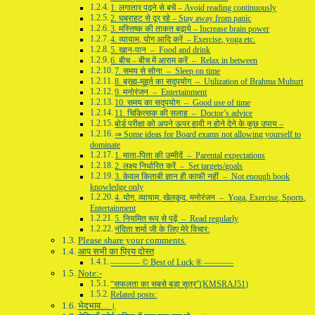
1. लगातार पढ़ने से बचें – Avoid reading continuously
2. घबराहट से दूर रहे – Stay away from panic
3. मस्तिष्क की ताकत बढ़ाये – Increase brain power
4. व्यायाम, योग आदि करें – Exercise, yoga etc.
5. खान-पान – Food and drink
6. बीच – बीच में आराम करें – Relax in between
7. समय से सोना – Sleep on time
8. ब्रह्म-मुहूर्त का सदुपयोग – Utilization of Brahma Muhurt
9. मनोरंजन – Entertainment
10. समय का सदुपयोग – Good use of time
11. चिकित्सक की सलाह – Doctor’s advice
बोर्ड परीक्षा को अपने ऊपर हावी न होने देने के कुछ उपाय –
⇒ Some ideas for Board exams not allowing yourself to
dominate
1. माता-पिता की उम्मीदें – Parental expectations
2. लक्ष्य निर्धारित करें – Set targets/goals
3. केवल किताबी ज्ञान ही काफी नहीं – Not enough book
knowledge only
4. योग, व्यायाम, खेलकूद, मनोरंजन – Yoga, Exercise, Sports,
Entertainment
5. नियमित रूप से पढ़ें – Read regularly
नंदिता शर्मा जी के लिए मेरे विचार:
Please share your comments.
आप सभी का प्रिय दोस्त
———– © Best of Luck ® ———–
Note:-
“सफलता का सबसे बड़ा सूत्र”(KMSRAJ51)
Related posts:
भेदभाव…।