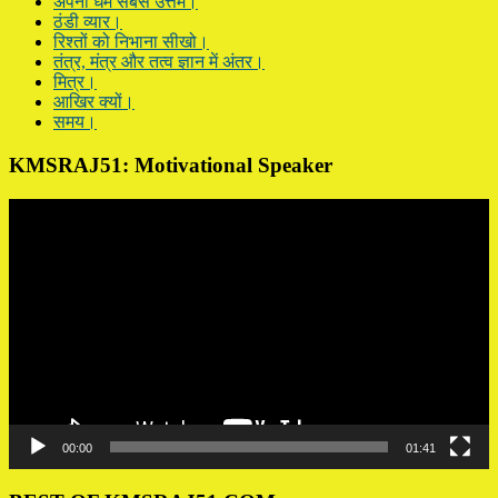
अपना धर्म सबसे उत्तम।
ठंडी व्यार।
रिश्तों को निभाना सीखो।
तंत्र, मंत्र और तत्व ज्ञान में अंतर।
मित्र।
आखिर क्यों।
समय।
KMSRAJ51: Motivational Speaker
Video
Player
00:00
01:41