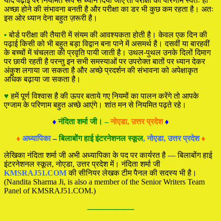
यदि पढ़ाई पर नियमित रूप से ध्यान दिया जाए तो परीक्षा का परिणाम स्वतः ही
अच्छा होने की संभावना बनती है और परीक्षा का डर भी कुछ कम रहता है। अतः
इस ओर ध्यान देना बहुत ज़रूरी है।
•
बोर्ड परीक्षा की तैयारी में संयम की आवश्यकता होती है। केवल एक दिन की
पढ़ाई किसी को भी बहुत बड़ा विद्वान बना पाने में असमर्थ है। दसवीं या बारहवीं
के बच्चों में चंचलता की प्रवृति पायी जाती है। उथल-पुथल उनके दिलों दिमाग
पर छायी रहती है परन्तु इन सभी समस्याओं पर उपरोक्त बातों पर ध्यान देकर
अंकुश लगाया जा सकता है और अच्छे प्रदर्शन की संभावना को अपेक्षाकृत
अधिक बढ़ाया जा सकता है।
♥
हमें पूर्ण विश्वास है की ऊपर बताये गए नियमों का पालन करेंगे तो आपके
एग्जाम के परिणाम बहुत अच्छे आएंगे। शांत मन से नियमित पढ़ते रहे।
♦
नंदिता शर्मा जी। –
नोएडा, उत्तर प्रदेश
♦
♦
अध्यापिका
–
बिलाबोंग हाई इंटरनेशनल स्कूल
, नोएडा, उत्तर प्रदेश
♦
लेखिका नंदिता शर्मा जी अभी अध्यापिका के पद पर कार्यरत है — बिलाबोंग हाई
इंटरनेशनल स्कूल, नोएडा, उत्तर प्रदेश में। नंदिता शर्मा जी
KMSRAJ51.COM
की सीनियर लेखक टीम पैनल की सदस्य भी है।
(Nandita Sharma Ji, is also a member of the Senior Writers Team
Panel of KMSRAJ51.COM.)
—————