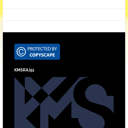
Footer
KMSRAJ51