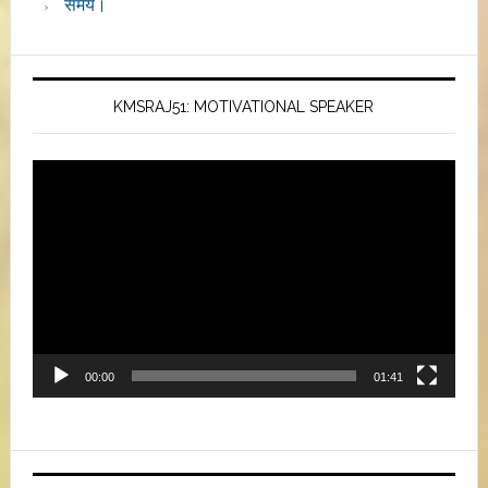
समय।
KMSRAJ51: MOTIVATIONAL SPEAKER
Video
Player
00:00
01:41