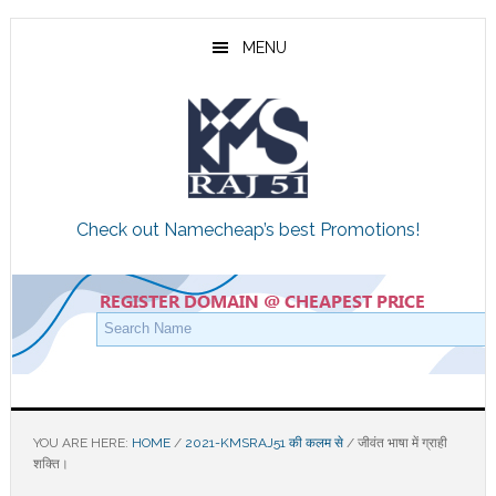
Skip
Skip
Skip
to
to
to
MENU
main
primary
footer
content
sidebar
Check out Namecheap’s best Promotions!
YOU ARE HERE:
HOME
/
2021-KMSRAJ51 की कलम से
/
जीवंत भाषा में ग्राही
शक्ति।